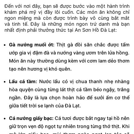
Đến với nơi đây, bạn sẽ được bước vào một hành trình
khám phá mỹ vị đầy lôi cuốn. Các món ăn không chỉ
ngon miệng mà còn được trình bày vô cùng bắt mắt
và tinh tế. Đây là những món ngon trứ danh mà bạn
nhất định phải thưởng thức tại An Sơn Hồ Đà Lạt:
Gà nướng muối ớt:
Thịt gà đồi săn chắc được tẩm
ướp gia vị đậm đà và nướng vàng ươm trên lửa hồng.
Món ăn này thường dùng kèm với cơm lam dẻo thơm
tạo nên hương vị khó quên.
Lẩu cá tầm:
Nước lẩu có vị chua thanh nhẹ nhàng
hòa quyện cùng từng lát thịt cá tầm béo ngậy, trắng
ngần. Đây là lựa chọn hoàn hảo để sưởi ấm cơ thể
giữa tiết trời se lạnh của Đà Lạt.
Cá nướng giấy bạc:
Cá tươi được bắt ngay tại hồ nên
giữ trọn vẹn độ ngọt tự nhiên trong từng thớ thịt. Khi