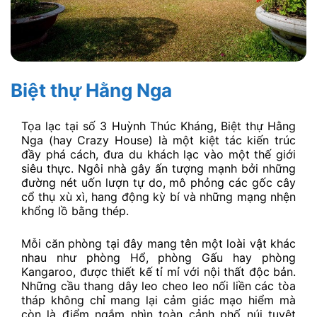
Biệt thự Hằng Nga
Tọa lạc tại số 3 Huỳnh Thúc Kháng, Biệt thự Hằng
Nga (hay Crazy House) là một kiệt tác kiến trúc
đầy phá cách, đưa du khách lạc vào một thế giới
siêu thực. Ngôi nhà gây ấn tượng mạnh bởi những
đường nét uốn lượn tự do, mô phỏng các gốc cây
cổ thụ xù xì, hang động kỳ bí và những mạng nhện
khổng lồ bằng thép.
Mỗi căn phòng tại đây mang tên một loài vật khác
nhau như phòng Hổ, phòng Gấu hay phòng
Kangaroo, được thiết kế tỉ mỉ với nội thất độc bản.
Những cầu thang dây leo cheo leo nối liền các tòa
tháp không chỉ mang lại cảm giác mạo hiểm mà
còn là điểm ngắm nhìn toàn cảnh phố núi tuyệt