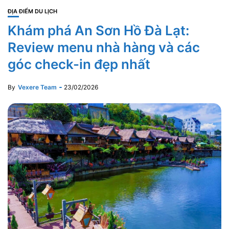
ĐỊA ĐIỂM DU LỊCH
Khám phá An Sơn Hồ Đà Lạt:
Review menu nhà hàng và các
góc check-in đẹp nhất
By
Vexere Team
23/02/2026