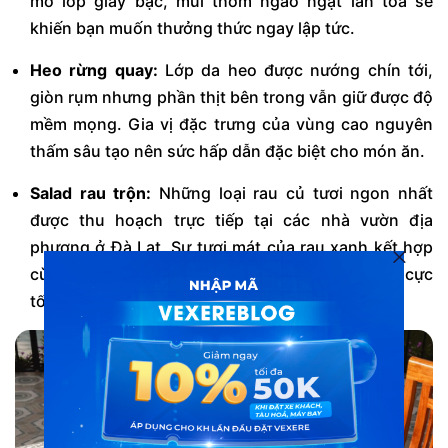
mở lớp giấy bạc, mùi thơm ngào ngạt lan tỏa sẽ
khiến bạn muốn thưởng thức ngay lập tức.
Heo rừng quay:
Lớp da heo được nướng chín tới,
giòn rụm nhưng phần thịt bên trong vẫn giữ được độ
mềm mọng. Gia vị đặc trưng của vùng cao nguyên
thấm sâu tạo nên sức hấp dẫn đặc biệt cho món ăn.
Salad rau trộn:
Những loại rau củ tươi ngon nhất
được thu hoạch trực tiếp tại các nhà vườn địa
phương ở Đà Lạt. Sự tươi mát của rau xanh kết hợp
cùng nước sốt đặc biệt giúp cân bằng vị giác cực
tốt.