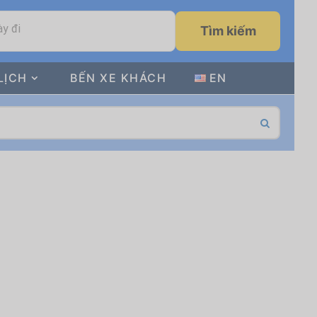
y đi
Tìm kiếm
LỊCH
BẾN XE KHÁCH
EN