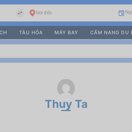
Ngà
Nơi đến
ÁCH
TÀU HỎA
MÁY BAY
CẨM NANG DU 
Thuy Ta