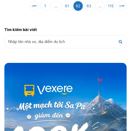
1
…
61
62
63
…
115
Tìm kiếm bài viết