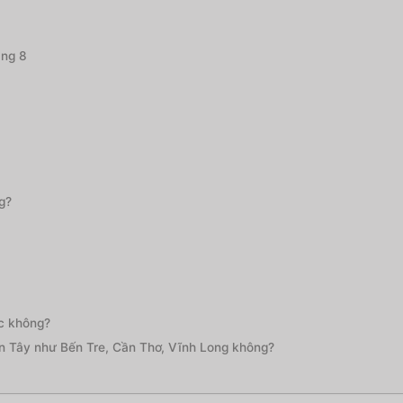
áng 8
g?
c không?
iền Tây như Bến Tre, Cần Thơ, Vĩnh Long không?