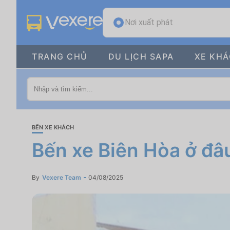
Nơi xuất phát
TRANG CHỦ
DU LỊCH SAPA
XE KH
BẾN XE KHÁCH
Bến xe Biên Hòa ở đâ
By
Vexere Team
04/08/2025