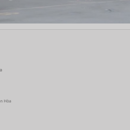
òa
ên Hòa