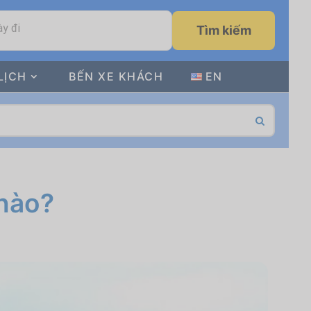
y đi
Tìm kiếm
LỊCH
BẾN XE KHÁCH
EN
 nào?