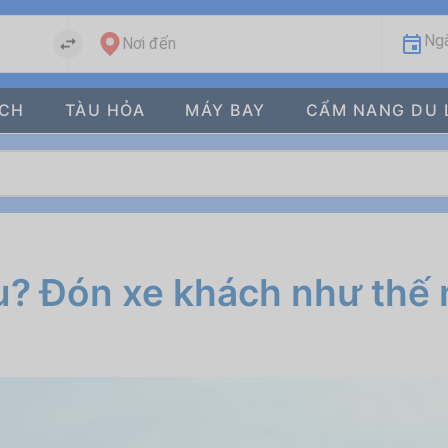
Ngà
Nơi đến
ÁCH
TÀU HỎA
MÁY BAY
CẨM NANG DU 
u? Đón xe khách như thế