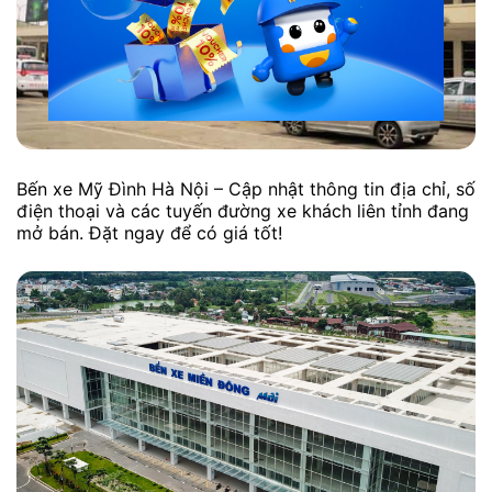
Bến xe Mỹ Đình Hà Nội – Cập nhật thông tin địa chỉ, số
điện thoại và các tuyến đường xe khách liên tỉnh đang
mở bán. Đặt ngay để có giá tốt!