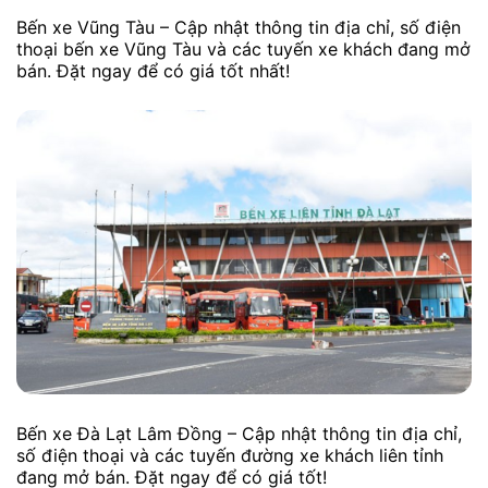
Bến xe Vũng Tàu – Cập nhật thông tin địa chỉ, số điện
thoại bến xe Vũng Tàu và các tuyến xe khách đang mở
bán. Đặt ngay để có giá tốt nhất!
Bến xe Đà Lạt Lâm Đồng – Cập nhật thông tin địa chỉ,
số điện thoại và các tuyến đường xe khách liên tỉnh
đang mở bán. Đặt ngay để có giá tốt!