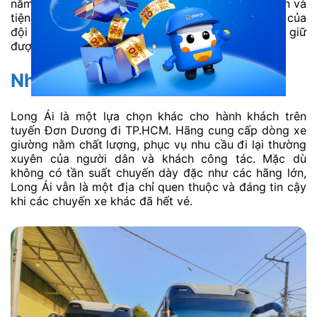
nằm tiêu chuẩn, đảm bảo hành trình diễn ra an toàn và
tiện nghi. Sự ổn định về lịch trình và sự tận tâm của
đội ngũ lái xe là những điểm mạnh giúp Tuấn Anh giữ
được sự tin cậy của khách hàng.
Nhà xe Long Ái
Long Ái là một lựa chọn khác cho hành khách trên
tuyến Đơn Dương đi TP.HCM. Hãng cung cấp dòng xe
giường nằm chất lượng, phục vụ nhu cầu đi lại thường
xuyên của người dân và khách công tác. Mặc dù
không có tần suất chuyến dày đặc như các hãng lớn,
Long Ái vẫn là một địa chỉ quen thuộc và đáng tin cậy
khi các chuyến xe khác đã hết vé.