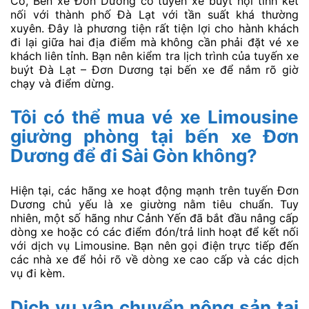
Có, Bến xe Đơn Dương có tuyến xe buýt nội tỉnh kết
nối với thành phố Đà Lạt với tần suất khá thường
xuyên. Đây là phương tiện rất tiện lợi cho hành khách
đi lại giữa hai địa điểm mà không cần phải đặt vé xe
khách liên tỉnh. Bạn nên kiểm tra lịch trình của tuyến xe
buýt Đà Lạt – Đơn Dương tại bến xe để nắm rõ giờ
chạy và điểm dừng.
Tôi có thể mua vé xe Limousine
giường phòng tại bến xe Đơn
Dương để đi Sài Gòn không?
Hiện tại, các hãng xe hoạt động mạnh trên tuyến Đơn
Dương chủ yếu là xe giường nằm tiêu chuẩn. Tuy
nhiên, một số hãng như Cảnh Yến đã bắt đầu nâng cấp
dòng xe hoặc có các điểm đón/trả linh hoạt để kết nối
với dịch vụ Limousine. Bạn nên gọi điện trực tiếp đến
các nhà xe để hỏi rõ về dòng xe cao cấp và các dịch
vụ đi kèm.
Dịch vụ vận chuyển nông sản tại