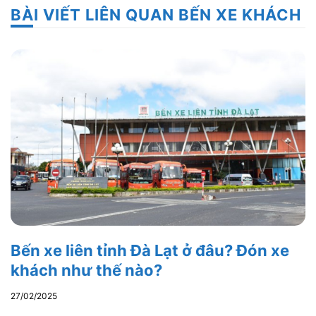
BÀI VIẾT LIÊN QUAN BẾN XE KHÁCH
Bến xe liên tỉnh Đà Lạt ở đâu? Đón xe
khách như thế nào?
27/02/2025