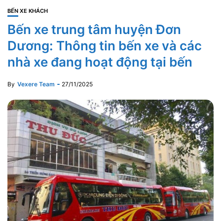
BẾN XE KHÁCH
Bến xe trung tâm huyện Đơn
Dương: Thông tin bến xe và các
nhà xe đang hoạt động tại bến
By
Vexere Team
27/11/2025