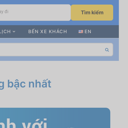
y đi
Tìm kiếm
LỊCH
BẾN XE KHÁCH
EN
g bậc nhất