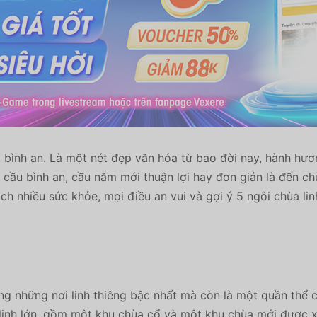
bình an. Là một nét đẹp văn hóa từ bao đời nay, hành hươ
 cầu bình an, cầu năm mới thuận lợi hay đơn giản là đến 
 nhiều sức khỏe, mọi điều an vui và gợi ý 5 ngôi chùa lin
ng những nơi linh thiêng bậc nhất mà còn là một quần thể 
linh lớn,
gồm một khu chùa cổ và một khu chùa mới được 