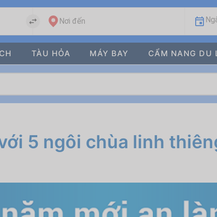
Ngà
Nơi đến
ÁCH
TÀU HỎA
MÁY BAY
CẨM NANG DU 
ới 5 ngôi chùa linh thiên