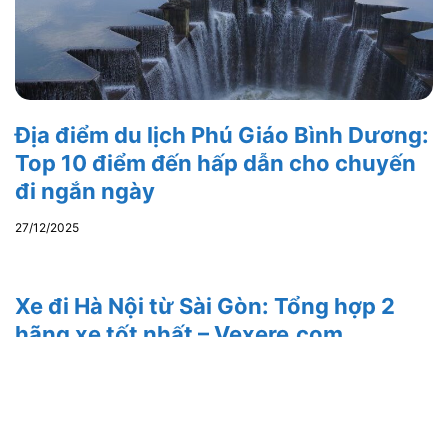
Địa điểm du lịch Phú Giáo Bình Dương:
Top 10 điểm đến hấp dẫn cho chuyến
đi ngắn ngày
27/12/2025
Xe đi Hà Nội từ Sài Gòn: Tổng hợp 2
hãng xe tốt nhất – Vexere.com
12/12/2024