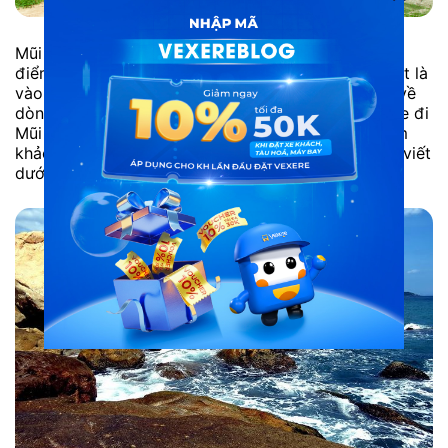
Mũi Né với biển xanh, cát trắng, nắng vàng, là địa
điểm du lịch rất được du khách ưa chuộng. Đặc biệt là
vào mùa hè oi bức. Với ưu điểm đa dạng lựa chọn về
dòng xe, chủ động về thời gian, địa điểm,… Thuê xe đi
Mũi Né được khá nhiều khách hàng quan tâm. Tham
khảo dịch vụ thuê xe đi Mũi Né tại VeXeRe qua bài viết
dưới đây nhé! Các dòng xe cho thuê đi…