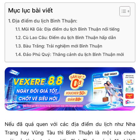
Mục lục bài viết
Địa điểm du lịch Bình Thuận:
Mũi Kê Gà: Địa điểm du lịch Bình Thuận nổi tiếng
Cù Lao Câu: Điểm du lịch Bình Thuận hấp dẫn
Bàu Trắng: Trải nghiệm mới Bình Thuận
Đảo Phú Quý: Thắng cảnh du lịch Bình Thuận mới
Nếu đã quá quen với các địa điểm du lịch như Nha
Trang hay Vũng Tàu thì Bình Thuận là một lựa chọn