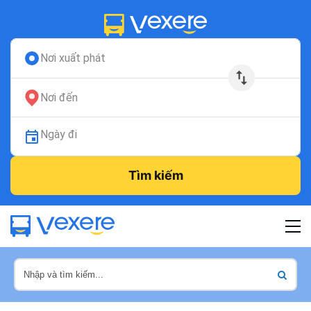
Nơi xuất phát
Nơi đến
Ngày đi
Tìm kiếm