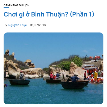
CẨM NANG DU LỊCH
Chơi gì ở Bình Thuận? (Phần 1)
By
Nguyễn Thục
31/07/2018