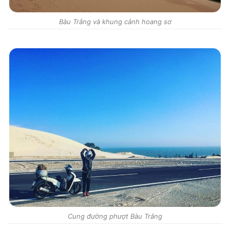
Bàu Trắng và khung cảnh hoang sơ
Cung đường phượt Bàu Trắng