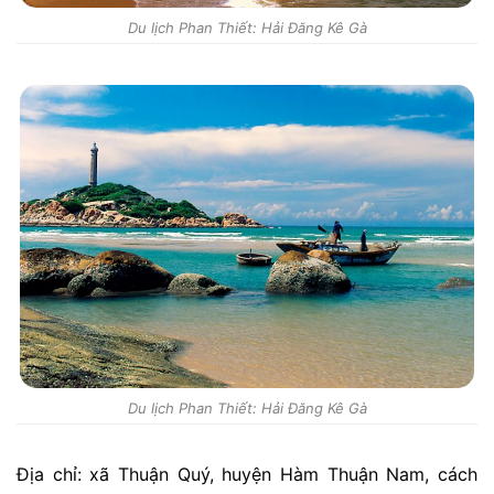
Du lịch Phan Thiết: Hải Đăng Kê Gà
Du lịch Phan Thiết: Hải Đăng Kê Gà
Địa chỉ: xã Thuận Quý, huyện Hàm Thuận Nam, cách