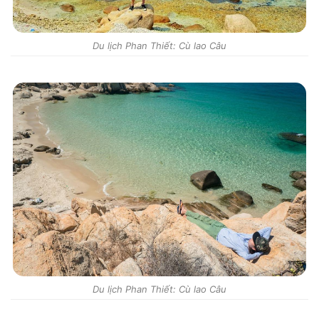
Du lịch Phan Thiết: Cù lao Câu
Du lịch Phan Thiết: Cù lao Câu