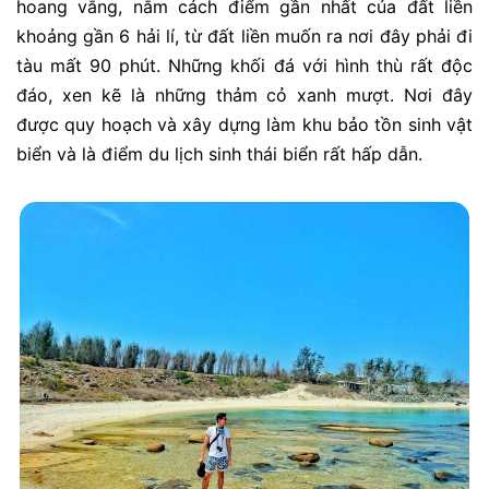
hoang vắng, nằm cách điểm gần nhất của đất liền
khoảng gần 6 hải lí, từ đất liền muốn ra nơi đây phải đi
tàu mất 90 phút. Những khối đá với hình thù rất độc
đáo, xen kẽ là những thảm cỏ xanh mượt. Nơi đây
được quy hoạch và xây dựng làm khu bảo tồn sinh vật
biển và là điểm du lịch sinh thái biển rất hấp dẫn.