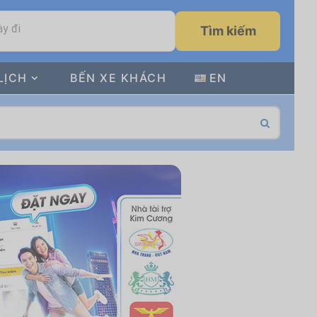
y đi
Tìm kiếm
LỊCH
BẾN XE KHÁCH
EN