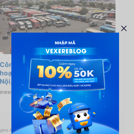
Công văn 2917/BGTVT-VT dừng
hoạt động xe khách đi/đến Hà
Nội,TPHCM
31/03/2020
ights Reserved.