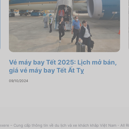
Vé máy bay Tết 2025: Lịch mở bán,
giá vé máy bay Tết Ất Tỵ
09/10/2024
xere – Cung cấp thông tin về du lịch và xe khách khắp Việt Nam - All R