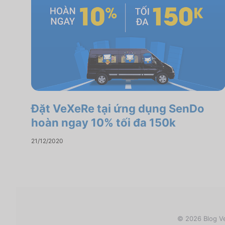
Đặt VeXeRe tại ứng dụng SenDo
hoàn ngay 10% tối đa 150k
21/12/2020
© 2026 Blog Ve