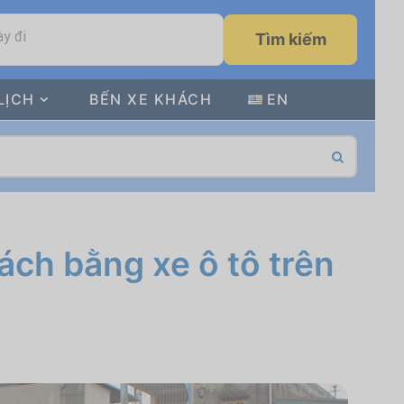
y đi
Tìm kiếm
LỊCH
BẾN XE KHÁCH
EN
ch bằng xe ô tô trên