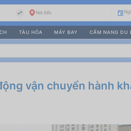
Ngà
Nơi đến
ÁCH
TÀU HỎA
MÁY BAY
CẨM NANG DU 
ộng vận chuyển hành khá