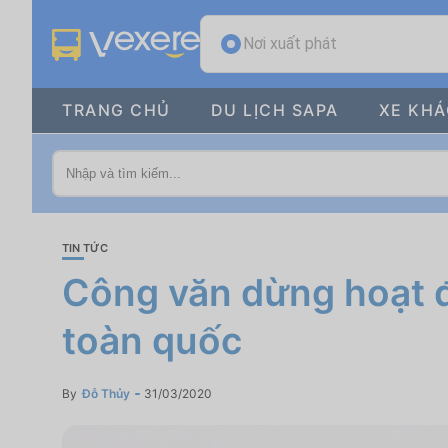
Nơi xuất phát
TRANG CHỦ
DU LỊCH SAPA
XE KH
TIN TỨC
Công văn dừng hoạt đ
toàn quốc
By
Đỗ Thủy
31/03/2020