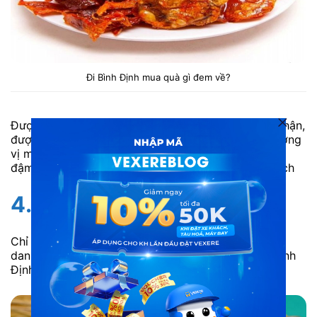
Đi Bình Định mua quà gì đem về?
Được làm từ những con mực khô, qua sơ chế cẩn thận,
được tẩm ướp nhiều gia vị tổng hợp mang đậm hương
vị miền duyên hải. Mực ngào Bình Định là món quà
đậm đà hương vị biễn thơm ngon dành cho du khách
4.Tré Bình Định
Chỉ cần một khoanh tré thêm chai rượu Bầu Đá trứ
danh là bạn có thể tìm lại hương vị của miền đất Bình
Định