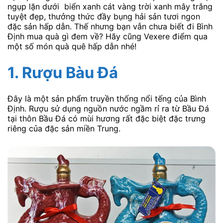
ngụp lặn dưới biển xanh cát vàng trời xanh mây trắng
tuyệt đẹp, thưởng thức đầy bụng hải sản tươi ngon
đặc sản hấp dẫn. Thế nhưng bạn vẫn chưa biết đi Bình
Định mua quà gì đem về? Hãy cũng Vexere điểm qua
một số món quà quê hấp dẫn nhé!
1. Rượu Bàu Đá
Đây là một sản phẩm truyền thống nổi tếng của Bình
Ðịnh. Rượu sử dụng nguồn nước ngầm rỉ ra từ Bầu Ðá
tại thôn Bầu Ðá có mùi hương rất đặc biệt đặc trưng
riêng của đặc sản miền Trung.