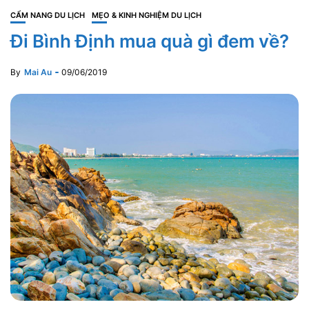
CẨM NANG DU LỊCH
MẸO & KINH NGHIỆM DU LỊCH
Đi Bình Định mua quà gì đem về?
By
Mai Au
09/06/2019