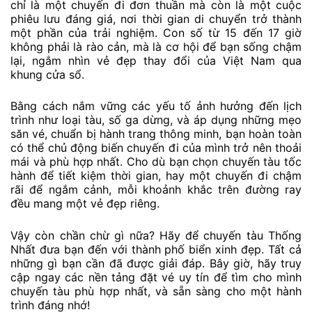
chỉ là một chuyến đi đơn thuần mà còn là một cuộc
phiêu lưu đáng giá, nơi thời gian di chuyển trở thành
một phần của trải nghiệm. Con số từ 15 đến 17 giờ
không phải là rào cản, mà là cơ hội để bạn sống chậm
lại, ngắm nhìn vẻ đẹp thay đổi của Việt Nam qua
khung cửa sổ.
Bằng cách nắm vững các yếu tố ảnh hưởng đến lịch
trình như loại tàu, số ga dừng, và áp dụng những mẹo
săn vé, chuẩn bị hành trang thông minh, bạn hoàn toàn
có thể chủ động biến chuyến đi của mình trở nên thoải
mái và phù hợp nhất. Cho dù bạn chọn chuyến tàu tốc
hành để tiết kiệm thời gian, hay một chuyến đi chậm
rãi để ngắm cảnh, mỗi khoảnh khắc trên đường ray
đều mang một vẻ đẹp riêng.
Vậy còn chần chừ gì nữa? Hãy để chuyến tàu Thống
Nhất đưa bạn đến với thành phố biển xinh đẹp. Tất cả
những gì bạn cần đã được giải đáp. Bây giờ, hãy truy
cập ngay các nền tảng đặt vé uy tín để tìm cho mình
chuyến tàu phù hợp nhất, và sẵn sàng cho một hành
trình đáng nhớ!