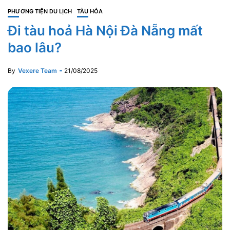
PHƯƠNG TIỆN DU LỊCH
TÀU HỎA
Đi tàu hoả Hà Nội Đà Nẵng mất
bao lâu?
By
Vexere Team
21/08/2025