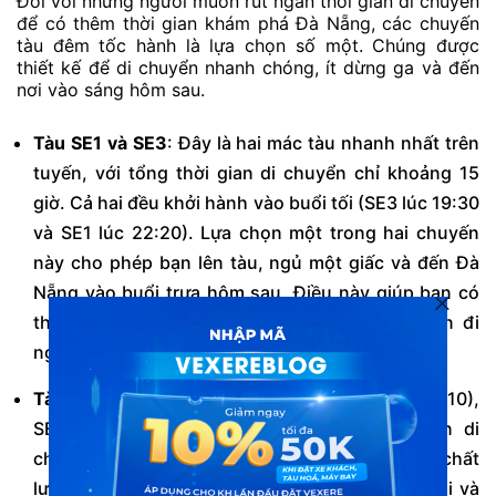
Đối với những người muốn rút ngắn thời gian di chuyển
để có thêm thời gian khám phá Đà Nẵng, các chuyến
tàu đêm tốc hành là lựa chọn số một. Chúng được
thiết kế để di chuyển nhanh chóng, ít dừng ga và đến
nơi vào sáng hôm sau.
Tàu SE1 và SE3
: Đây là hai mác tàu nhanh nhất trên
tuyến, với tổng thời gian di chuyển chỉ khoảng 15
giờ. Cả hai đều khởi hành vào buổi tối (SE3 lúc 19:30
và SE1 lúc 22:20). Lựa chọn một trong hai chuyến
này cho phép bạn lên tàu, ngủ một giấc và đến Đà
Nẵng vào buổi trưa hôm sau. Điều này giúp bạn có
thể nhận phòng khách sạn và bắt đầu chuyến đi
ngay lập tức.
Tàu SE19
: Khởi hành muộn hơn một chút (20:10),
SE19 cũng là một lựa chọn tốt với thời gian di
chuyển khoảng 16 giờ. Đây là một chuyến tàu chất
lượng cao, thường được trang bị toa xe hiện đại và