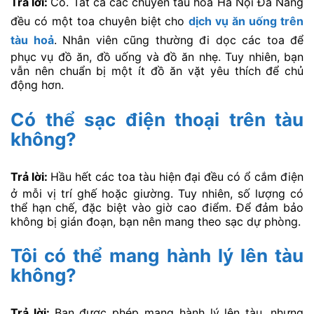
Trả lời:
Có. Tất cả các chuyến tàu hoả Hà Nội Đà Nẵng
đều có một toa chuyên biệt cho
dịch vụ ăn uống trên
tàu hoả
. Nhân viên cũng thường đi dọc các toa để
phục vụ đồ ăn, đồ uống và đồ ăn nhẹ. Tuy nhiên, bạn
vẫn nên chuẩn bị một ít đồ ăn vặt yêu thích để chủ
động hơn.
Có thể sạc điện thoại trên tàu
không?
Trả lời:
Hầu hết các toa tàu hiện đại đều có ổ cắm điện
ở mỗi vị trí ghế hoặc giường. Tuy nhiên, số lượng có
thể hạn chế, đặc biệt vào giờ cao điểm. Để đảm bảo
không bị gián đoạn, bạn nên mang theo sạc dự phòng.
Tôi có thể mang hành lý lên tàu
không?
Trả lời:
Bạn được phép mang hành lý lên tàu, nhưng