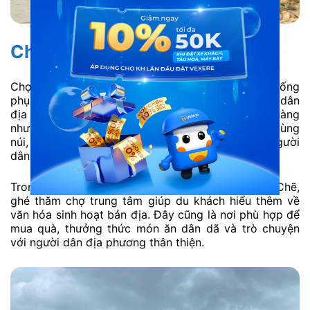
Chợ trung tâm thị trấn Ba Chẽ
Chợ trung tâm thị trấn Ba Chẽ là khu chợ truyền thống
phục vụ nhu cầu sinh hoạt hằng ngày của người dân
địa phương. Tại đây bày bán đa dạng các mặt hàng
như nông sản, thực phẩm tươi sống và đặc sản vùng
núi, phản ánh rõ nét đời sống thường nhật của người
dân Ba Chẽ.
Trong hành trình khám phá địa điểm du lịch Ba Chẽ,
ghé thăm chợ trung tâm giúp du khách hiểu thêm về
văn hóa sinh hoạt bản địa. Đây cũng là nơi phù hợp để
mua quà, thưởng thức món ăn dân dã và trò chuyện
với người dân địa phương thân thiện.