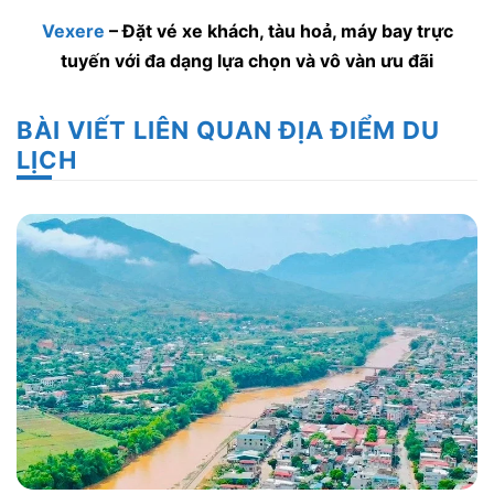
Vexere
– Đặt vé xe khách, tàu hoả, máy bay trực
tuyến với đa dạng lựa chọn và vô vàn ưu đãi
BÀI VIẾT LIÊN QUAN ĐỊA ĐIỂM DU
LỊCH