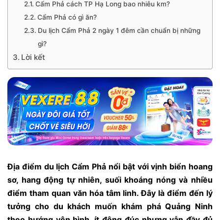
Cẩm Phả cách TP Hạ Long bao nhiêu km?
Cẩm Phả có gì ăn?
Du lịch Cẩm Phả 2 ngày 1 đêm cần chuẩn bị những
gì?
Lời kết
Địa điểm du lịch Cẩm Phả nổi bật với vịnh biển hoang
sơ, hang động tự nhiên, suối khoáng nóng và nhiều
điểm tham quan văn hóa tâm linh. Đây là điểm đến lý
tưởng cho du khách muốn khám phá Quảng Ninh
theo hướng yên bình, ít đông đúc nhưng vẫn đầy đủ