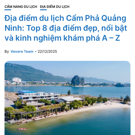
CẨM NANG DU LỊCH
ĐỊA ĐIỂM DU LỊCH
Địa điểm du lịch Cẩm Phả Quảng
Ninh: Top 8 địa điểm đẹp, nổi bật
và kinh nghiệm khám phá A – Z
By
Vexere Team
22/12/2025