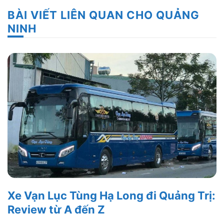
BÀI VIẾT LIÊN QUAN CHO QUẢNG
NINH
Xe Vạn Lục Tùng Hạ Long đi Quảng Trị:
Review từ A đến Z