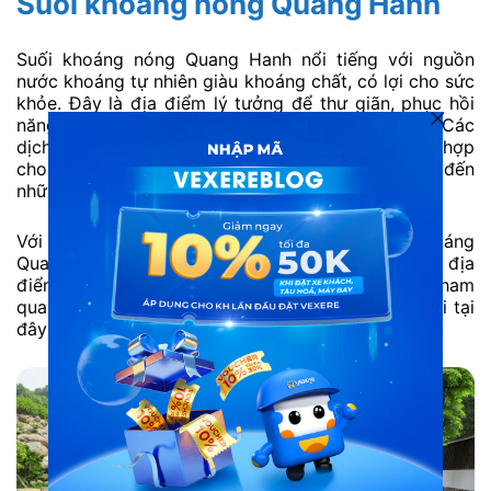
Suối khoảng nóng Quang Hanh
Suối khoáng nóng Quang Hanh nổi tiếng với nguồn
nước khoáng tự nhiên giàu khoáng chất, có lợi cho sức
khỏe. Đây là địa điểm lý tưởng để thư giãn, phục hồi
năng lượng sau những ngày làm việc căng thẳng. Các
dịch vụ tắm khoáng, spa được đầu tư bài bản. Phù hợp
cho nhiều đối tượng du khách từ người đi làm đến
những gai đình có trẻ em, người lớn tuổi.
Với những ai quan tâm đến nghỉ dưỡng, suối khoáng
Quang Hanh là điểm đến đáng chú ý khi tìm hiểu địa
điểm du lịch Cẩm Phả. Nhiều du khách kết hợp tham
quan các điểm lân cận và dành thời gian nghỉ ngơi tại
đây trong hành trình khám phá Quảng Ninh.