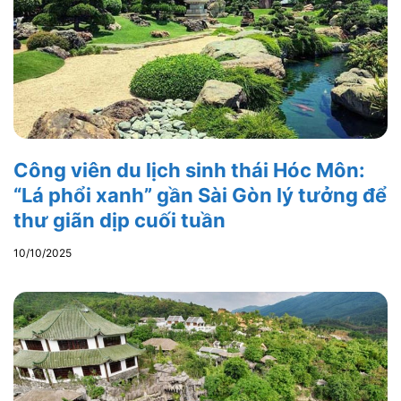
Công viên du lịch sinh thái Hóc Môn:
“Lá phổi xanh” gần Sài Gòn lý tưởng để
thư giãn dịp cuối tuần
10/10/2025