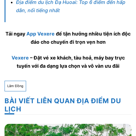
Địa điểm du lịch Đạ Huoai: Top 6 điểm đến hấp
dẫn, nổi tiếng nhất
Tải ngay
App Vexere
để tận hưởng nhiều tiện ích độc
đáo cho chuyến đi trọn vẹn hơn
Vexere
– Đặt vé xe khách, tàu hoả, máy bay trực
tuyến với đa dạng lựa chọn và vô vàn ưu đãi
Lâm Đồng
BÀI VIẾT LIÊN QUAN ĐỊA ĐIỂM DU
LỊCH