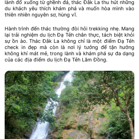
lành đổ xuống từ ghềnh đá, thác Đắk La thu hút những
du khách yêu thích khám phá và muốn hòa mình vào
thiên nhiên nguyên sơ, hùng vĩ.
Hành trình đến thác thường đòi hỏi trekking nhẹ. Mang
lại trải nghiệm du lịch Đạ Tẻh chân thực, tách biệt khỏi
sự ồn ào. Thác Đắk La không chỉ là một điểm Đạ Tẻh
check in đẹp mà còn là nơi lý tưởng để tận hưởng
không khí mát mẻ, trong lành và khám phá sự đa dạng
của các địa điểm du lịch Đạ Tẻh Lâm Đồng.