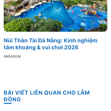
Núi Thần Tài Đà Nẵng: Kinh nghiệm
tắm khoáng & vui chơi 2026
08/04/2026
BÀI VIẾT LIÊN QUAN CHO LÂM
ĐỒNG