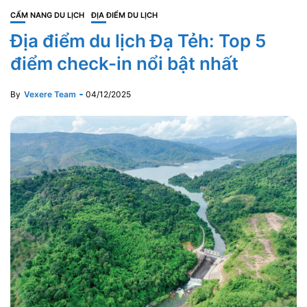
CẨM NANG DU LỊCH
ĐỊA ĐIỂM DU LỊCH
Địa điểm du lịch Đạ Tẻh: Top 5
điểm check-in nổi bật nhất
By
Vexere Team
04/12/2025