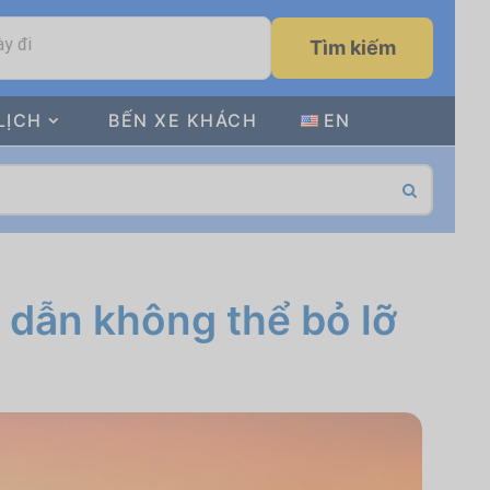
y đi
Tìm kiếm
LỊCH
BẾN XE KHÁCH
EN
 dẫn không thể bỏ lỡ