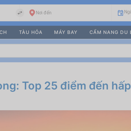
Ngà
Nơi đến
ÁCH
TÀU HỎA
MÁY BAY
CẨM NANG DU 
Long: Top 25 điểm đến hấp