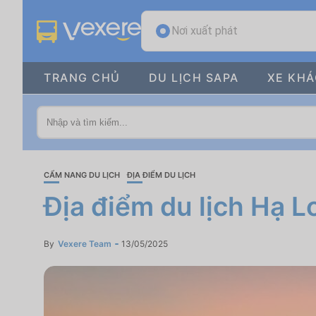
Nơi xuất phát
TRANG CHỦ
DU LỊCH SAPA
XE KH
CẨM NANG DU LỊCH
ĐỊA ĐIỂM DU LỊCH
Địa điểm du lịch Hạ 
By
Vexere Team
13/05/2025