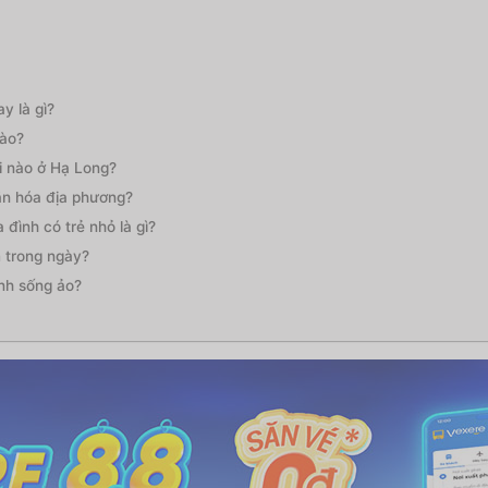
y là gì?
nào?
i nào ở Hạ Long?
văn hóa địa phương?
đình có trẻ nhỏ là gì?
 trong ngày?
nh sống ảo?