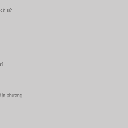
ịch sử
rí
 địa phương