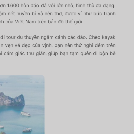
n 1.600 hòn đảo đá vôi lớn nhỏ, hình thù đa dạng.
m nét huyền bí và nên thơ, được ví như bức tranh
ch của Việt Nam trên bản đồ thế giới.
à đi tour du thuyền ngắm cảnh các đảo. Chèo kayak
n vẹn vẻ đẹp của vịnh, bạn nên thử nghỉ đêm trên
ại cảm giác thư giãn, giúp bạn tạm quên đi bộn bề