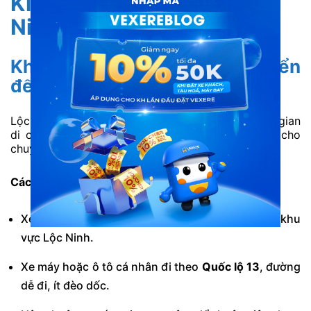
Kinh nghiệm du lịch Lộc
Ninh cho người đi tự túc
Khoảng cách & cách di chuyển
đến Lộc Ninh từ Sài Gòn
Lộc Ninh cách TP.HCM khoảng 120–130km, thời gian
di chuyển trung bình từ 3,5 – 4 tiếng, phù hợp cho
chuyến đi 2 ngày 1 đêm hoặc cuối tuần.
Cách di chuyển phổ biến:
Xe khách tuyến
Sài Gòn – Bình Phước
, xuống tại khu
vực Lộc Ninh.
Xe máy hoặc ô tô cá nhân đi theo
Quốc lộ 13
, đường
dễ đi, ít đèo dốc.