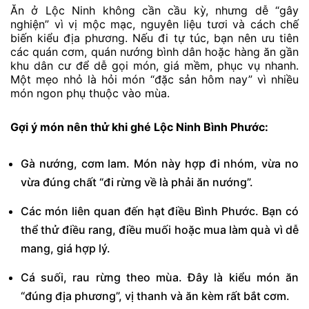
Ăn ở Lộc Ninh không cần cầu kỳ, nhưng dễ “gây
nghiện” vì vị mộc mạc, nguyên liệu tươi và cách chế
biến kiểu địa phương. Nếu đi tự túc, bạn nên ưu tiên
các quán cơm, quán nướng bình dân hoặc hàng ăn gần
khu dân cư để dễ gọi món, giá mềm, phục vụ nhanh.
Một mẹo nhỏ là hỏi món “đặc sản hôm nay” vì nhiều
món ngon phụ thuộc vào mùa.
Gợi ý món nên thử khi ghé Lộc Ninh Bình Phước:
Gà nướng, cơm lam. Món này hợp đi nhóm, vừa no
vừa đúng chất “đi rừng về là phải ăn nướng”.
Các món liên quan đến hạt điều Bình Phước. Bạn có
thể thử điều rang, điều muối hoặc mua làm quà vì dễ
mang, giá hợp lý.
Cá suối, rau rừng theo mùa. Đây là kiểu món ăn
“đúng địa phương”, vị thanh và ăn kèm rất bắt cơm.