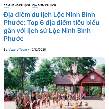
CẨM NANG DU LỊCH
ĐỊA ĐIỂM DU LỊCH
Địa điểm du lịch Lộc Ninh Bình
Phước: Top 6 địa điểm tiêu biểu
gắn với lịch sử Lộc Ninh Bình
Phước
By
Vexere Team
12/12/2025