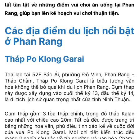
tất tần tật về những điểm vui chơi ăn uống tại Phan
Rang, giúp bạn lên kế hoạch vui chơi thuận tiện.
Các địa điểm du lịch nổi bật
ở Phan Rang
Tháp Po Klong Garai
Tọa lạc tại 52E Bác Ái, phường Đô Vinh, Phan Rang –
Tháp Chàm, Tháp Po Klong Garai là biểu tượng văn
hóa không thể bỏ qua khi du lịch Phan Rang. Cụm tháp
này được xây dựng vào cuối thế kỷ 13, đầu thế kỷ 14,
là di tích lịch sử quan trọng nhất của tỉnh Ninh Thuận.
Cụm tháp gồm 3 tòa tháp chính, trong đó tháp Kalan
cao nhất với chiều cao 20m. Tất cả đều được trang trí
bằng những hoa văn, phù điêu tinh xảo kể về cuộc đời
của vua Po Klong Garai. Mỗi chi tiết kiến trúc đều
mang ý nghĩa sâu sắc về tín ngưỡng và văn hóa Chăm.