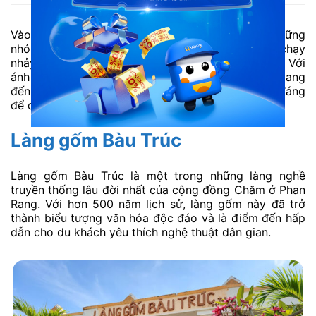
Vào buổi tối, quảng trường trở nên sôi động với những
nhóm người tập thể dục, múa dân vũ, trẻ em chạy
nhảy, và những quầy hàng lưu động bán đồ ăn vặt. Với
ánh đèn lung linh và không khí rộn ràng, nơi đây mang
đến một nhịp sống vừa hiện đại vừa gần gũi, rất đáng
để dừng chân khám phá khi ghé thăm Phan Rang.
Làng gốm Bàu Trúc
Làng gốm Bàu Trúc là một trong những làng nghề
truyền thống lâu đời nhất của cộng đồng Chăm ở Phan
Rang. Với hơn 500 năm lịch sử, làng gốm này đã trở
thành biểu tượng văn hóa độc đáo và là điểm đến hấp
dẫn cho du khách yêu thích nghệ thuật dân gian.