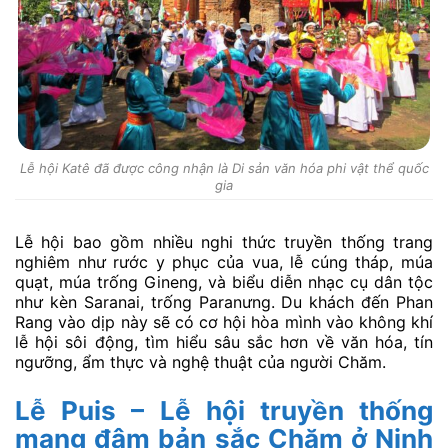
Lễ hội Katê đã được công nhận là Di sản văn hóa phi vật thể quốc
gia
Lễ hội bao gồm nhiều nghi thức truyền thống trang
nghiêm như rước y phục của vua, lễ cúng tháp, múa
quạt, múa trống Gineng, và biểu diễn nhạc cụ dân tộc
như kèn Saranai, trống Paranưng. Du khách đến Phan
Rang vào dịp này sẽ có cơ hội hòa mình vào không khí
lễ hội sôi động, tìm hiểu sâu sắc hơn về văn hóa, tín
ngưỡng, ẩm thực và nghệ thuật của người Chăm.
Lễ Puis – Lễ hội truyền thống
mang đậm bản sắc Chăm ở Ninh