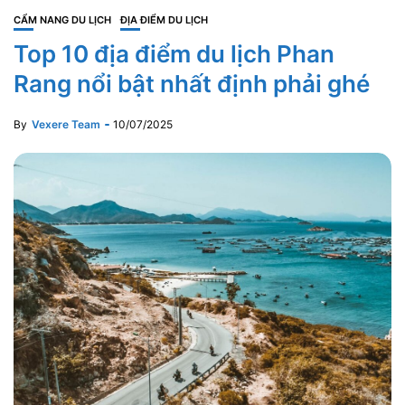
CẨM NANG DU LỊCH
ĐỊA ĐIỂM DU LỊCH
Top 10 địa điểm du lịch Phan
Rang nổi bật nhất định phải ghé
By
Vexere Team
10/07/2025