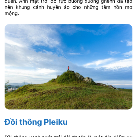
quên. Ánh mặt trời đỏ rực buông xuống ghềnh đá tạo
nên khung cảnh huyền ảo cho những tâm hồn mơ
mộng.
Đồi thông Pleiku