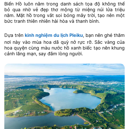
Biển Hồ luôn nằm trong danh sách tọa độ không thể
bỏ qua nhờ vẻ đẹp thơ mộng từ miệng núi lửa triệu
năm. Mặt hồ trong vắt soi bóng mây trời, tạo nên một
bức tranh thiên nhiên hài hòa và thanh bình.
Dựa trên
kinh nghiệm du lịch Pleiku
, bạn nên ghé thăm
nơi này vào mùa hoa dã quỳ nở rực rỡ. Sắc vàng của
hoa quyện cùng màu nước hồ xanh biếc tạo nên khung
cảnh lãng mạn, say đắm lòng người.