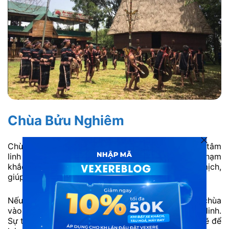
Chùa Bửu Nghiêm
Chùa Bửu Nghiêm là một địa điểm du lịch Pleiku tâm
linh mang nét kiến trúc Phật giáo truyền thống chạm
khắc tinh xảo. Ngôi chùa sở hữu không gian tĩnh mịch,
giúp du khách cảm thấy thư thái và nhẹ lòng.
Nếu chưa biết buổi tối chơi gì ở Pleiku, hãy ghé chùa
vào đêm rằm để chiêm ngưỡng ánh hoa đăng lung linh.
Sự trang nghiêm và thanh tịnh nơi đây chắc chắn sẽ để