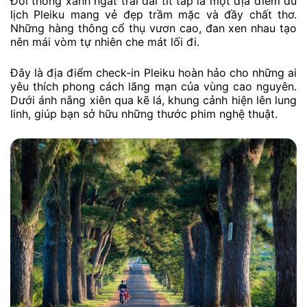
Đồi thông xanh ngát trải dài tít tắp là một địa điểm du
lịch Pleiku mang vẻ đẹp trầm mặc và đầy chất thơ.
Những hàng thông cổ thụ vươn cao, đan xen nhau tạo
nên mái vòm tự nhiên che mát lối đi.
Đây là địa điểm check-in Pleiku hoàn hảo cho những ai
yêu thích phong cách lãng mạn của vùng cao nguyên.
Dưới ánh nắng xiên qua kẽ lá, khung cảnh hiện lên lung
linh, giúp bạn sở hữu những thước phim nghệ thuật.