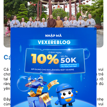
Cá Baby Kids Cafe
Cá Baby Kids Cafe là mô hình cà phê kết hợp khu vui
chơi nhỏ dành cho trẻ em, phù hợp với các gia đình trẻ
tại Bình Tân. Không gian bên trong được chia khu rõ
ràng, khu vui chơi của bé an toàn, còn khu cà phê đủ
yên tĩnh để người lớn nghỉ ngơi.
Đây là điểm đến phù hợp cho những buổi hẹn nhẹ
cùng gia đình hoặc bạn bè có con nhỏ. Bé được vui