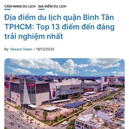
CẨM NANG DU LỊCH
ĐỊA ĐIỂM DU LỊCH
Địa điểm du lịch quận Bình Tân
TPHCM: Top 13 điểm đến đáng
trải nghiệm nhất
By
Vexere Team
18/12/2025