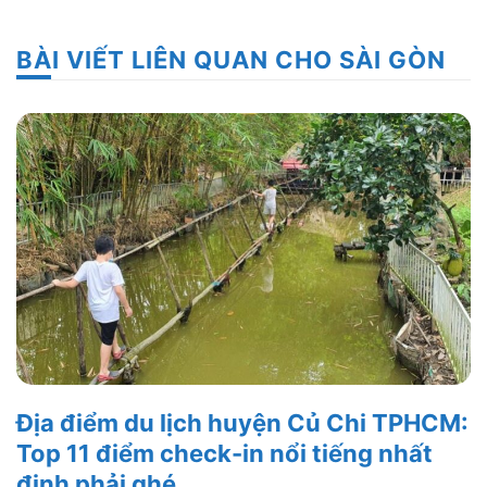
BÀI VIẾT LIÊN QUAN CHO SÀI GÒN
Địa điểm du lịch huyện Củ Chi TPHCM:
Top 11 điểm check-in nổi tiếng nhất
định phải ghé