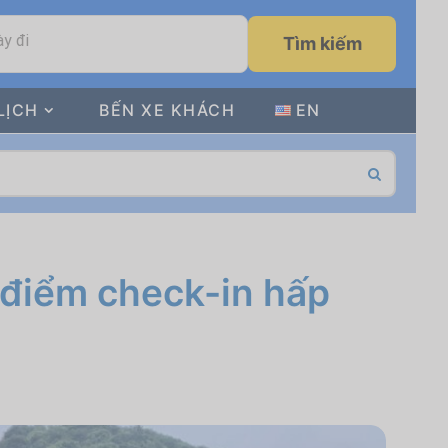
y đi
Tìm kiếm
LỊCH
BẾN XE KHÁCH
EN
a điểm check-in hấp