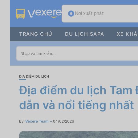
Nơi xuất phát
TRANG CHỦ
DU LỊCH SAPA
XE KH
ĐỊA ĐIỂM DU LỊCH
Địa điểm du lịch Tam 
dẫn và nổi tiếng nhất
By
Vexere Team
04/02/2026