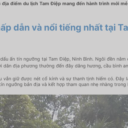
ác địa điểm du lịch Tam Điệp mang đến hành trình mới m
ấp dẫn và nổi tiếng nhất tại T
 ấn tín ngưỡng tại Tam Điệp, Ninh Bình. Ngôi đền nằm ở v
ời dân địa phương thường đến đây dâng hương, cầu bình an 
u vẫn giữ được nét cổ kính và sự thanh tịnh hiếm có. Đây
g tín ngưỡng bản địa và kết hợp tham quan nhẹ nhàng trong