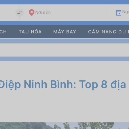
Ngà
Nơi đến
ÁCH
TÀU HỎA
MÁY BAY
CẨM NANG DU 
Điệp Ninh Bình: Top 8 đị