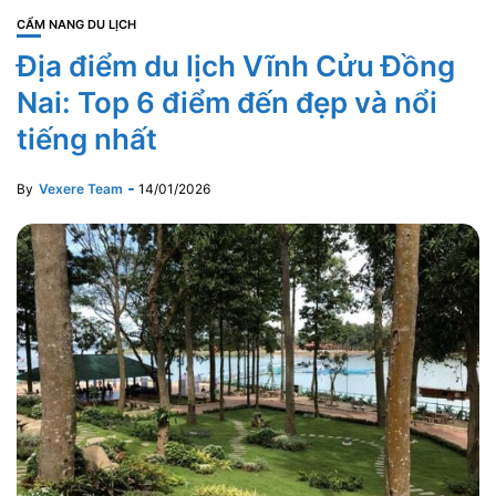
CẨM NANG DU LỊCH
Địa điểm du lịch Vĩnh Cửu Đồng
Nai: Top 6 điểm đến đẹp và nổi
tiếng nhất
By
Vexere Team
14/01/2026