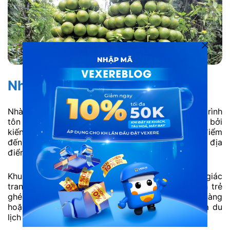
Nhà thờ giáo xứ Phú Lý
Nhà thờ Giáo xứ Phú Lý là một trong những công trình
tôn giáo nổi bật tại Vĩnh Cửu, thu hút du khách bởi
kiến trúc hài hoà và không gian yên tĩnh. Đây là điểm
đến phù hợp cho những ai yêu thích tham quan các địa
điểm mang màu sắc tâm linh và văn hoá.
Khuôn viên nhà thờ khá thoáng, sạch sẽ, tạo cảm giác
trang nghiêm nhưng vẫn gần gũi. Nhiều du khách trẻ
ghé Nhà thờ Phú Lý để chụp ảnh, tham quan nhẹ nhàng
hoặc kết hợp trong lịch trình khám phá các điểm du
lịch lân cận.