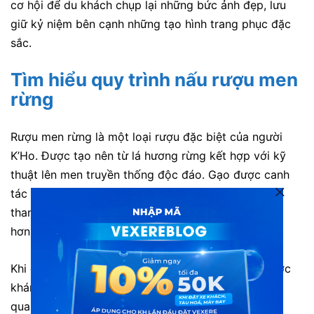
cơ hội để du khách chụp lại những bức ảnh đẹp, lưu
giữ kỷ niệm bên cạnh những tạo hình trang phục đặc
sắc.
Tìm hiểu quy trình nấu rượu men
rừng
Rượu men rừng là một loại rượu đặc biệt của người
K’Ho. Được tạo nên từ lá hương rừng kết hợp với kỹ
thuật lên men truyền thống độc đáo. Gạo được canh
tác ở độ cao 1.500 mét trên những thửa ruộng bậc
thang. Nước ủ rượu được lấy từ đỉnh Cổng Trời cao
hơn 1.800 mét so với mực nước biển.
Khi ghé thăm Làng Cù Lần, du khách không chỉ được
khám phá cách thức chế biến rượu men rừng thông
qua các buổi trình diễn. Mà còn có cơ hội thử thức