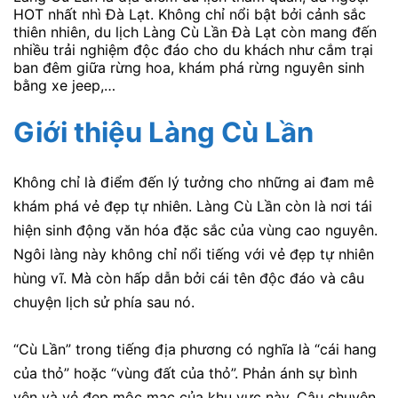
HOT nhất nhì Đà Lạt. Không chỉ nổi bật bởi cảnh sắc
thiên nhiên, du lịch Làng Cù Lần Đà Lạt còn mang đến
nhiều trải nghiệm độc đáo cho du khách như cắm trại
ban đêm giữa rừng hoa, khám phá rừng nguyên sinh
bằng xe jeep,…
Giới thiệu Làng Cù Lần
Không chỉ là điểm đến lý tưởng cho những ai đam mê
khám phá vẻ đẹp tự nhiên. Làng Cù Lần còn là nơi tái
hiện sinh động văn hóa đặc sắc của vùng cao nguyên.
Ngôi làng này không chỉ nổi tiếng với vẻ đẹp tự nhiên
hùng vĩ. Mà còn hấp dẫn bởi cái tên độc đáo và câu
chuyện lịch sử phía sau nó.
“Cù Lần” trong tiếng địa phương có nghĩa là “cái hang
của thỏ” hoặc “vùng đất của thỏ”. Phản ánh sự bình
yên và vẻ đẹp mộc mạc của khu vực này. Câu chuyện