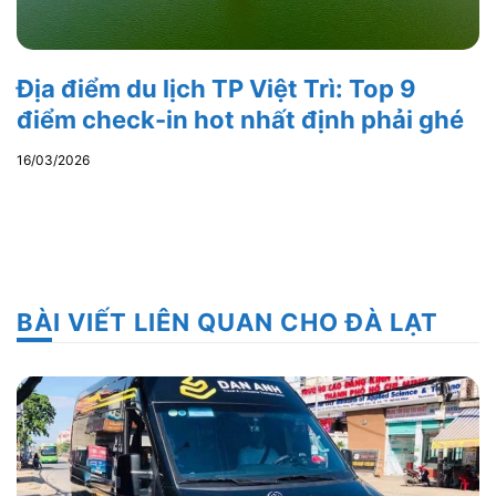
Địa điểm du lịch TP Việt Trì: Top 9
điểm check-in hot nhất định phải ghé
16/03/2026
BÀI VIẾT LIÊN QUAN CHO ĐÀ LẠT