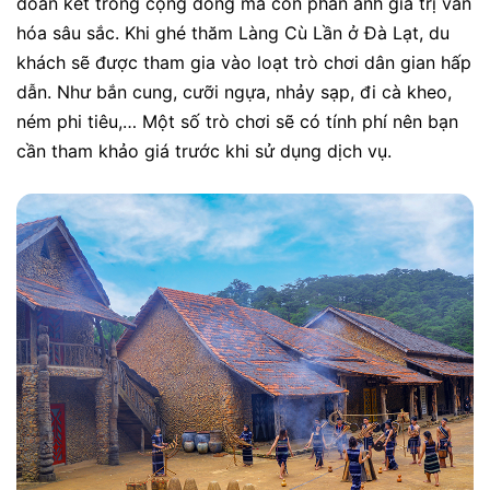
đoàn kết trong cộng đồng mà còn phản ánh giá trị văn
hóa sâu sắc. Khi ghé thăm Làng Cù Lần ở Đà Lạt, du
khách sẽ được tham gia vào loạt trò chơi dân gian hấp
dẫn. Như bắn cung, cưỡi ngựa, nhảy sạp, đi cà kheo,
ném phi tiêu,… Một số trò chơi sẽ có tính phí nên bạn
cần tham khảo giá trước khi sử dụng dịch vụ.