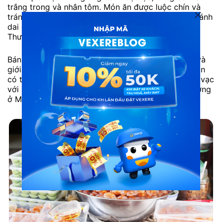
trắng trong và nhân tôm. Món ăn được luộc chín và
tráng ít dầu để không bị dính. Khi cắn vào, miếng bánh
dai dai, lộ ra bên trong là con tôm bọc thịt băm.
Thưởng thức với nước mắm chua ngọt nhẹ nhàng.
Bánh quai vạc quen thuộc với người dân lao động và
giới học sinh sinh viên ở Mũi Né mỗi khi tan học. Bạn
có thể dễ dàng tìm kiếm và thưởng thức bánh quai vạc
với những gánh hàng rong dọc theo những con đường
ở Mũi Né, vừa thơm ngon, vừa bình dị.