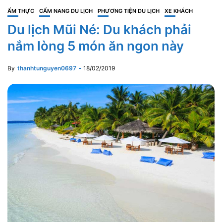
ẨM THỰC
CẨM NANG DU LỊCH
PHƯƠNG TIỆN DU LỊCH
XE KHÁCH
Du lịch Mũi Né: Du khách phải
nắm lòng 5 món ăn ngon này
By
thanhtunguyen0697
18/02/2019