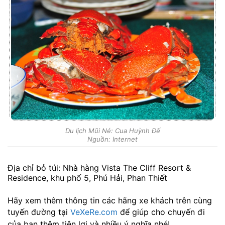
Du lịch Mũi Né: Cua Huỳnh Đế
Nguồn: Internet
Địa chỉ bỏ túi: Nhà hàng Vista The Cliff Resort &
Residence, khu phố 5, Phú Hải, Phan Thiết
Hãy xem thêm thông tin các hãng xe khách trên cùng
tuyến đường tại
VeXeRe.com
để giúp cho chuyến đi
của bạn thêm tiện lợi và nhiều ý nghĩa nhé!