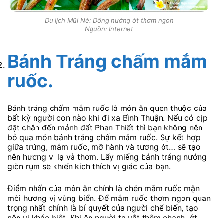
Du lịch Mũi Né: Dông nướng ớt thơm ngon
Nguồn: Internet
Bánh Tráng chấm mắm
ruốc.
Bánh tráng chấm mắm ruốc là món ăn quen thuộc của
bất kỳ người con nào khi đi xa Bình Thuận. Nếu có dịp
đặt chân đến mảnh đất Phan Thiết thì bạn không nên
bỏ qua món bánh tráng chấm mắm ruốc. Sự kết hợp
giữa trứng, mắm ruốc, mỡ hành và tương ớt… sẽ tạo
nên hương vị lạ và thơm. Lấy miếng bánh tráng nướng
giòn rụm sẽ khiến kích thích vị giác của bạn.
Điểm nhấn của món ăn chính là chén mắm ruốc mặn
mòi hương vị vùng biển. Để mắm ruốc thơm ngon quan
trọng nhất chính là bí quyết của người chế biến, tạo
nên vị khác biệt. Khi ăn người ta vắt thêm chanh, ớt