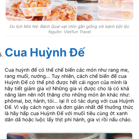
Du lịch Mũi Né: Bánh Quai vạt nhìn gần giống với bánh bột lộc
Nguồn: Vietfun Travel
Cua Huỳnh Đế
Cua huỳnh đế có thể chế biến các món như rang me,
rang muối, nướng… Tuy nhiên, cách chế biến để cua
Huỳnh Đế có thể phô được hết cái ngon của mình là
hãy tiết giảm gia vị! Những gia vị được cho là có khả
năng làm nên nốt thăng cho những món ăn khác như:
phômai, bơ, hành, tỏi… lại ít có tác dụng với cua Huỳnh
Đế. Vì vậy cách ngon và đơn giản nhất để thưởng thức
là hãy hấp cua Huỳnh Đế với muối tiêu cùng ớt xanh
dân dã hoặc luộc lấy thịt phi hành, gia vị rồi nấu cháo.