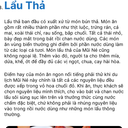
Lẩu Thả
Lẩu thả ban đầu có xuất xứ từ món bún thả. Món ăn
gồm rất nhiều thành phần như thịt luộc, trứng rán, cá
mai, xoài thái chỉ, rau sống, bắp chuối. Tất cả thái nhỏ,
bày đẹp mắt trong bát rồi chan nước dùng. Các món
ăn vùng biển thường ghi điểm bởi phần nước dùng làm
từ các loại cá tươi. Món lẩu thả của Mũi Né cũng
không ngoại lệ. Thêm vào đó, người ta cho thêm mía,
dứa, khế, ớt để đầy đủ các vị ngọt, chua, cay hài hòa.
Điểm hay của món ăn ngon nổi tiếng phải thử khi du
lịch Mũi Né này chính là tất cả các nguyên liệu đều
được xếp trong vỏ hoa chuối đỏ. Khi ăn, thực khách sẽ
chọn nguyên liệu mình thích, cho vào bát và chan nước
lẩu sôi sùng sục lên trên và thưởng thức cùng nước
chấm đặc biệt, chứ không phải là nhúng nguyên liệu
vào trong nồi nước dùng như những món lẩu thông
thường.