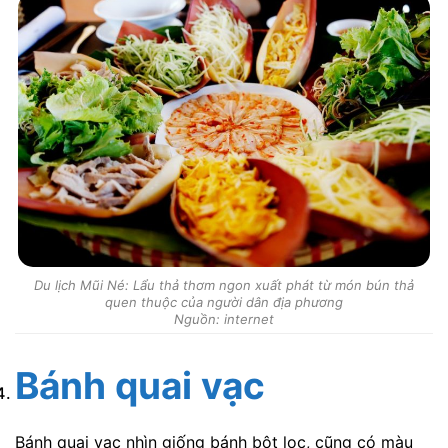
Du lịch Mũi Né: Lẩu thả thơm ngon xuất phát từ món bún thả
quen thuộc của người dân địa phương
Nguồn: internet
Bánh quai vạc
Bánh quai vạc nhìn giống bánh bột lọc, cũng có màu