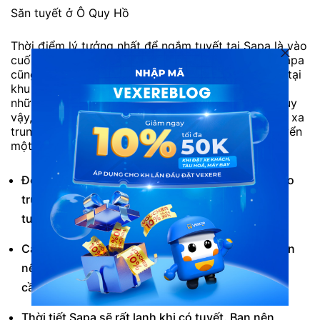
Săn tuyết ở Ô Quy Hồ
Thời điểm lý tưởng nhất để ngắm tuyết tại Sapa là vào
cuối đông, đầu xuân. Không phải địa điểm nào ở Sapa
cũng sẽ có tuyết. Thông thường, tuyết sẽ rơi nhiều tại
khu vực đỉnh Fansipang, dãy Hoàng Liên Sơn, có
những năm, tuyết sẽ rơi nhiều ở đèo Ô Quy Hồ,… Tuy
vậy, những địa điểm có tuyết thường sẽ không quá xa
trung tâm thị trấn Sapa, nên bạn vẫn có thể di chuyển
một cách dễ dàng bằng xe máy.
Để có một chuyến đi trọn vẹn, bạn nên tham khảo
trước dự báo thời tiết để chắc chắn thời gian có
tuyết và lên kế hoạch thật tốt cho chuyến đi.
Các thiết bị điện tử có thể bị ướt khi tuyết tan, bạn
nên chuẩn bị túi nylon và một số dụng cụ bảo vêj
cần thiết cho các thiết bị này.
Thời tiết Sapa sẽ rất lạnh khi có tuyết. Bạn nên