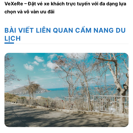
VeXeRe
– Đặt vé xe khách trực tuyến với đa dạng lựa
chọn và vô vàn ưu đãi
BÀI VIẾT LIÊN QUAN CẨM NANG DU
LỊCH