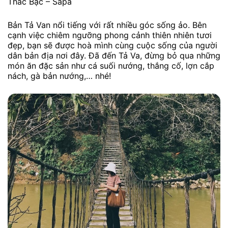
Thác Bạc – Sapa
Bản Tả Van nổi tiếng với rất nhiều góc sống ảo. Bên
cạnh việc chiêm ngưỡng phong cảnh thiên nhiên tươi
đẹp, bạn sẽ được hoà mình cùng cuộc sống của người
dân bản địa nơi đây. Đã đến Tả Va, đừng bỏ qua những
món ăn đặc sản như cá suối nướng, thắng cố, lợn cắp
nách, gà bản nướng,… nhé!