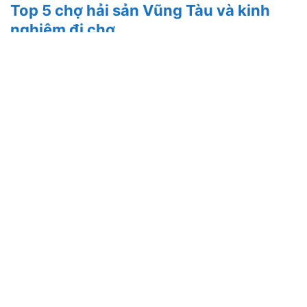
Top 5 chợ hải sản Vũng Tàu và kinh
nghiệm đi chợ
30/05/2019
Lịch trình chi tiết du lịch Vũng Tàu 2
ngày 1 đêm mới nhất 2025