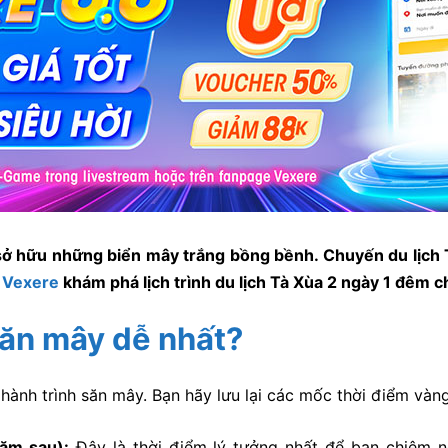
y sở hữu những biển mây trắng bồng bềnh. Chuyến du lịch
g
Vexere
khám phá lịch trình du lịch Tà Xùa 2 ngày 1 đêm ch
săn mây dễ nhất?
 hành trình săn mây. Bạn hãy lưu lại các mốc thời điểm và
ăm sau):
Đây là thời điểm lý tưởng nhất để bạn chiêm 