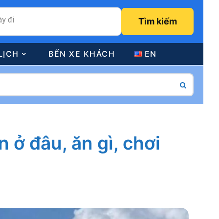
y đi
Tìm kiếm
LỊCH
BẾN XE KHÁCH
EN
 ở đâu, ăn gì, chơi