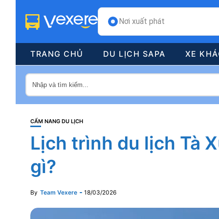
Nơi xuất phát
TRANG CHỦ
DU LỊCH SAPA
XE KH
CẨM NANG DU LỊCH
Lịch trình du lịch Tà 
gì?
By
Team Vexere
18/03/2026