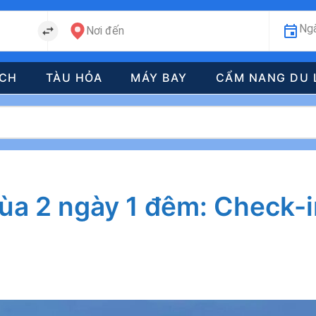
Ngà
Nơi đến
ÁCH
TÀU HỎA
MÁY BAY
CẨM NANG DU 
Xùa 2 ngày 1 đêm: Check-in