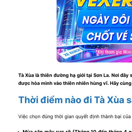
Tà Xùa là thiên đường hạ giới tại Sơn La. Nơi đâ
được hòa mình vào thiên nhiên hùng vĩ. Hãy cùn
Thời điểm nào đi Tà Xùa 
Việc chọn đúng thời gian quyết định thành bại của
Mùa săn mây rực rỡ (Tháng 10 đến tháng 4 n