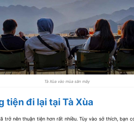
Tà Xùa vào mùa săn mây
tiện đi lại tại Tà Xùa
ã trở nên thuận tiện hơn rất nhiều. Tùy vào sở thích, bạn