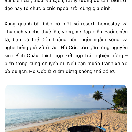
Bãi biển dài, thoải và sạch, rất lý tưởng để tắm biển, đi
dạo hay tổ chức picnic ngoài trời cùng gia đình.
Xung quanh bãi biển có một số resort, homestay và
khu dịch vụ cho thuê lều, võng, xe đạp biển. Buổi chiều
tà, bạn có thể đón hoàng hôn, ngồi ngắm sóng và
nghe tiếng gió vỗ rì rào. Hồ Cốc còn gần rừng nguyên
sinh Bình Châu, thích hợp kết hợp trải nghiệm rừng –
biển trong cùng chuyến đi. Nếu bạn muốn tránh xa xô
bồ du lịch, Hồ Cốc là điểm dừng không thể bỏ lỡ.