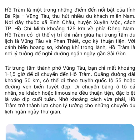
Hồ Tràm là một trong những điểm đến nổi bật của tỉnh
Bà Rịa – Vũng Tàu, thu hút nhiều du khách miền Nam.
Nơi đây thuộc xã Bình Châu, huyện Xuyên Mộc, cách
TP. Hồ Chí Minh khoảng 125 km về phía Đông Nam.
Hồ Tràm có lợi thế vị trí khi nằm giữa hai trung tâm du
lịch là Vũng Tàu và Phan Thiết, cực kỳ thuận tiện. Với
cảnh biển hoang sơ, không khí trong lành, Hồ Tràm là
nơi lý tưởng để nghỉ dưỡng ngắn ngày gần Sài Gòn.
Từ trung tâm thành phố Vũng Tàu, bạn chỉ mất khoảng
1–1,5 giờ để di chuyển đến Hồ Tràm. Quãng đường dài
khoảng 50 km, có thể đi theo tuyến quốc lộ 55 hoặc
đường ven biển tuyệt đẹp. Di chuyển bằng ô tô cá
nhân, xe khách hoặc limousine đều thuận tiện, đặc biệt
là vào dịp cuối tuần. Nhờ khoảng cách vừa phải, Hồ
Tràm trở thành lựa chọn lý tưởng cho những chuyến du
lịch ngắn ngày thư giãn.