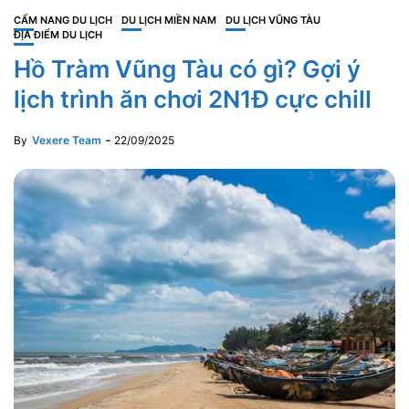
CẨM NANG DU LỊCH
DU LỊCH MIỀN NAM
DU LỊCH VŨNG TÀU
ĐỊA ĐIỂM DU LỊCH
Hồ Tràm Vũng Tàu có gì? Gợi ý
lịch trình ăn chơi 2N1Đ cực chill
By
Vexere Team
22/09/2025