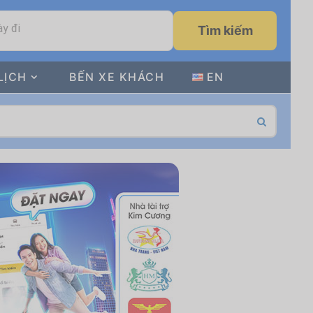
y đi
Tìm kiếm
LỊCH
BẾN XE KHÁCH
EN