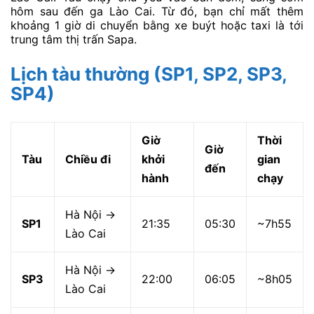
hôm sau đến ga Lào Cai. Từ đó, bạn chỉ mất thêm
khoảng 1 giờ di chuyển bằng xe buýt hoặc taxi là tới
trung tâm thị trấn Sapa.
Lịch tàu thường (SP1, SP2, SP3,
SP4)
Giờ
Thời
Giờ
Tàu
Chiều đi
khởi
gian
đến
hành
chạy
Hà Nội →
SP1
21:35
05:30
~7h55
Lào Cai
Hà Nội →
SP3
22:00
06:05
~8h05
Lào Cai