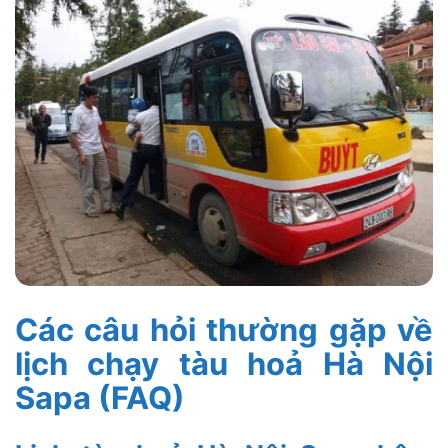
Các câu hỏi thường gặp về
lịch chạy tàu hoả Hà Nội
Sapa (FAQ)