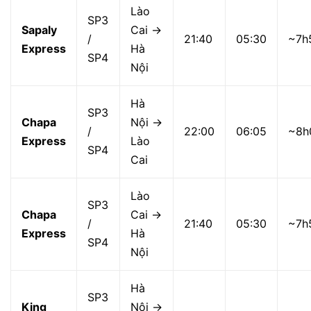
Lào
SP3
Sapaly
Cai →
/
21:40
05:30
~7h
Express
Hà
SP4
Nội
Hà
SP3
Chapa
Nội →
/
22:00
06:05
~8h
Express
Lào
SP4
Cai
Lào
SP3
Chapa
Cai →
/
21:40
05:30
~7h
Express
Hà
SP4
Nội
Hà
SP3
King
Nội →