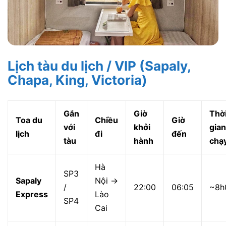
Lịch tàu du lịch / VIP (Sapaly,
Chapa, King, Victoria)
Gắn
Giờ
Thờ
Toa du
Chiều
Giờ
với
khởi
gian
lịch
đi
đến
tàu
hành
chạ
Hà
SP3
Sapaly
Nội →
/
22:00
06:05
~8h
Express
Lào
SP4
Cai