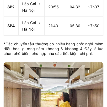
Lào Cai →
SP2
20:55
04:32
~7h37
Hà Nội
Lào Cai →
SP4
21:40
05:30
~7h50
Hà Nội
*Các chuyến tàu thường có nhiều hạng chỗ: ngồi mềm
điều hòa, giường nằm khoang 6, khoang 4. Đây là lựa
chọn phổ biến, phù hợp nhu cầu tiết kiệm chi phí.