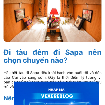
Đi tàu đêm đi Sapa nên
chọn chuyến nào?
Hầu hết tàu đi Sapa đều khởi hành vào buổi tối và đến
Lào Cai vào sáng sớm. Đây là thời điểm lý tưởng vì
bạn có thể ngủ trọn đêm trên tàu, tiết kiệm chi phí lưu
trú và sáng hôm sau bắt đầu hành trình khám phá.
Nên chọn SP1 hay SP3?