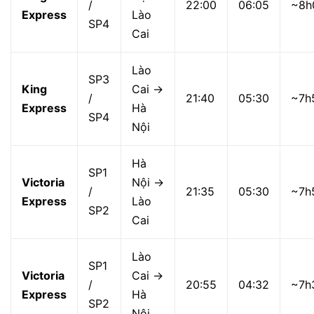
/
22:00
06:05
~8h
Express
Lào
SP4
Cai
Lào
SP3
King
Cai →
/
21:40
05:30
~7h
Express
Hà
SP4
Nội
Hà
SP1
Victoria
Nội →
/
21:35
05:30
~7h
Express
Lào
SP2
Cai
Lào
SP1
Victoria
Cai →
/
20:55
04:32
~7h
Express
Hà
SP2
Nội