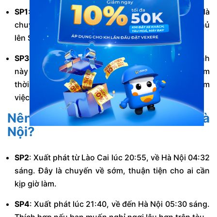
SP1
: Khởi hành 21:35, đến Lào Cai 05:30. Đây là
chuyến đến sớm, phù hợp nếu bạn muốn tranh thủ
lên Sapa sớm hoặc kịp tham quan buổi sáng.
SP3
: Khởi hành 22:00, đến Lào Cai 06:05. Lịch trình
này muộn hơn một chút, phù hợp nếu bạn cần thêm
thời gian chuẩn bị hoặc di chuyển ra ga sau giờ làm
việc.
Nên chọn SP2 hay SP4 khi về Hà
Nội?
SP2
: Xuất phát từ Lào Cai lúc 20:55, về Hà Nội 04:32
sáng. Đây là chuyến về sớm, thuận tiện cho ai cần
kịp giờ làm.
SP4
: Xuất phát lúc 21:40, về đến Hà Nội 05:30 sáng.