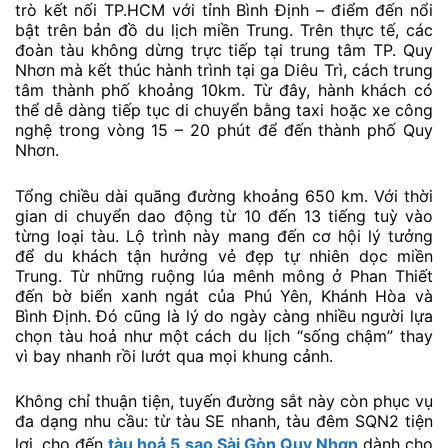
trò kết nối TP.HCM với tỉnh Bình Định – điểm đến nổi
bật trên bản đồ du lịch miền Trung. Trên thực tế, các
đoàn tàu không dừng trực tiếp tại trung tâm TP. Quy
Nhơn mà kết thúc hành trình tại ga Diêu Trì, cách trung
tâm thành phố khoảng 10km. Từ đây, hành khách có
thể dễ dàng tiếp tục di chuyển bằng taxi hoặc xe công
nghệ trong vòng 15 – 20 phút để đến thành phố Quy
Nhơn.
Tổng chiều dài quãng đường khoảng 650 km. Với thời
gian di chuyển dao động từ 10 đến 13 tiếng tuỳ vào
từng loại tàu. Lộ trình này mang đến cơ hội lý tưởng
để du khách tận hưởng vẻ đẹp tự nhiên dọc miền
Trung. Từ những ruộng lúa mênh mông ở Phan Thiết
đến bờ biển xanh ngát của Phú Yên, Khánh Hòa và
Bình Định. Đó cũng là lý do ngày càng nhiều người lựa
chọn tàu hoả như một cách du lịch “sống chậm” thay
vì bay nhanh rồi lướt qua mọi khung cảnh.
Không chỉ thuận tiện, tuyến đường sắt này còn phục vụ
đa dạng nhu cầu: từ tàu SE nhanh, tàu đêm SQN2 tiện
lợi, cho đến
tàu hoả 5 sao Sài Gòn Quy Nhơn
dành cho