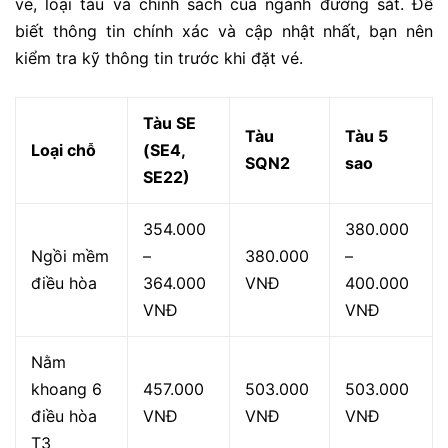
vé, loại tàu và chính sách của ngành đường sắt. Để
biết thông tin chính xác và cập nhật nhất, bạn nên
kiểm tra kỹ thông tin trước khi đặt vé.
Tàu SE
Tàu
Tàu 5
Loại chỗ
(SE4,
SQN2
sao
SE22)
354.000
380.000
Ngồi mềm
–
380.000
–
điều hòa
364.000
VNĐ
400.000
VNĐ
VNĐ
Nằm
khoang 6
457.000
503.000
503.000
điều hòa
VNĐ
VNĐ
VNĐ
T3