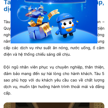
Tàu 5 sao – Trải nghiệm cao cấp,
dịch vụ chất lượng
Tàu 5 sao là lựa chọn cao cấp trên tuyến Sài Gòn –
Quy Nhơn. Mang đến trải nghiệm sang trọng và tiện
nghi cho hành khách.
Được thiết kế với khoang giường
nằm điều hòa, nội thất hiện đại, sạch sẽ, tàu còn cung
cấp các dịch vụ như suất ăn nóng, nước uống, ổ cắm
điện và hệ thống chiếu sáng dễ chịu.
Đội ngũ nhân viên phục vụ chuyên nghiệp, thân thiện,
đảm bảo mang đến sự hài lòng cho hành khách.
Tàu 5
sao phù hợp với du khách yêu cầu cao về chất lượng
dịch vụ, muốn tận hưởng hành trình thoải mái và đẳng
cấp.