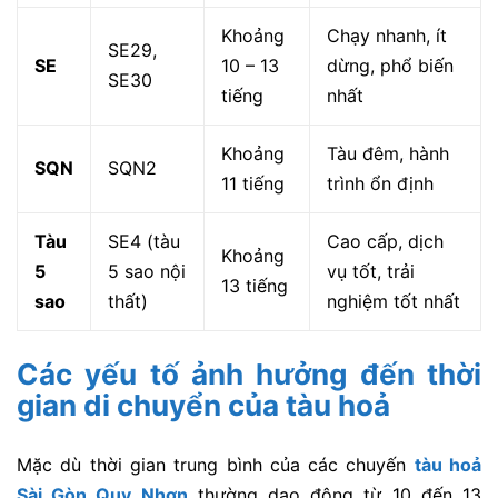
Khoảng
Chạy nhanh, ít
SE29,
SE
10 – 13
dừng, phổ biến
SE30
tiếng
nhất
Khoảng
Tàu đêm, hành
SQN
SQN2
11 tiếng
trình ổn định
Tàu
SE4 (tàu
Cao cấp, dịch
Khoảng
5
5 sao nội
vụ tốt, trải
13 tiếng
sao
thất)
nghiệm tốt nhất
Các yếu tố ảnh hưởng đến thời
gian di chuyển của tàu hoả
Mặc dù thời gian trung bình của các chuyến
tàu hoả
Sài Gòn Quy Nhơn
thường dao động từ 10 đến 13