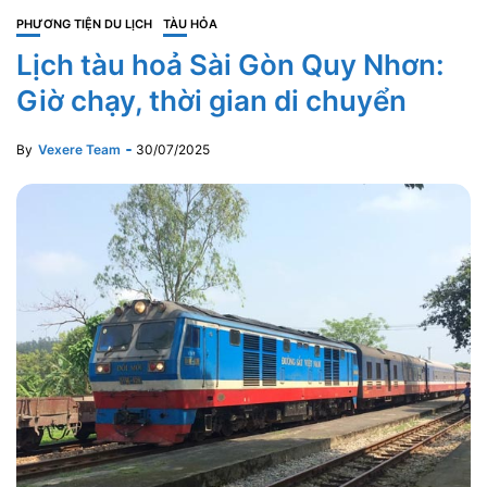
PHƯƠNG TIỆN DU LỊCH
TÀU HỎA
Lịch tàu hoả Sài Gòn Quy Nhơn:
Giờ chạy, thời gian di chuyển
By
Vexere Team
30/07/2025