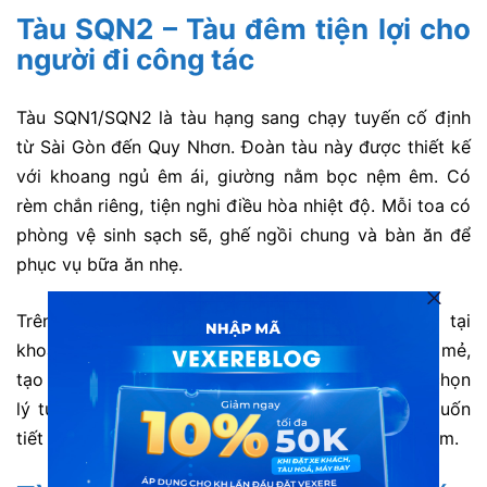
Tàu SQN2 – Tàu đêm tiện lợi cho
người đi công tác
Tàu SQN1/SQN2 là tàu hạng sang chạy tuyến cố định
từ Sài Gòn đến Quy Nhơn.
Đoàn tàu này được thiết kế
với khoang ngủ êm ái, giường nằm bọc nệm êm. Có
rèm chắn riêng, tiện nghi điều hòa nhiệt độ.
Mỗi toa có
phòng vệ sinh sạch sẽ, ghế ngồi chung và bàn ăn để
phục vụ bữa ăn nhẹ.
Trên tàu có phục vụ nước uống, ổ cắm điện tại
khoang.
Không gian khoang êm ái, nội thất mới mẻ,
tạo cảm giác thư giãn suốt hành trình.
Đây là lựa chọn
lý tưởng cho người đi công tác hoặc du khách muốn
tiết kiệm thời gian bằng cách di chuyển vào ban đêm.