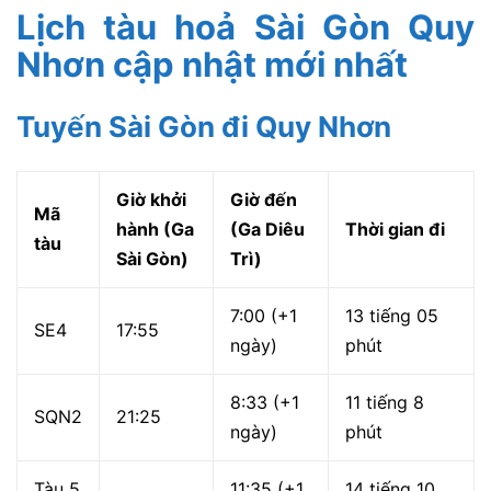
Lịch tàu hoả Sài Gòn Quy
Nhơn cập nhật mới nhất
Tuyến Sài Gòn đi Quy Nhơn
Giờ khởi
Giờ đến
Mã
hành (Ga
(Ga Diêu
Thời gian đi
tàu
Sài Gòn)
Trì)
7:00 (+1
13 tiếng 05
SE4
17:55
ngày)
phút
8:33 (+1
11 tiếng 8
SQN2
21:25
ngày)
phút
Tàu 5
11:35 (+1
14 tiếng 10