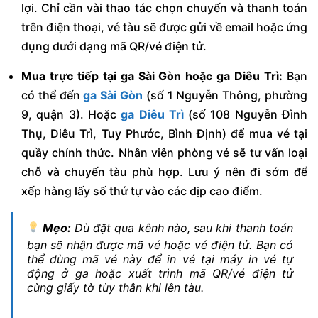
lợi. Chỉ cần vài thao tác chọn chuyến và thanh toán
trên điện thoại, vé tàu sẽ được gửi về email hoặc ứng
dụng dưới dạng mã QR/vé điện tử.
Mua trực tiếp tại ga Sài Gòn hoặc ga Diêu Trì:
Bạn
có thể đến
ga Sài Gòn
(số 1 Nguyễn Thông, phường
9, quận 3). Hoặc
ga Diêu Trì
(số 108 Nguyễn Đình
Thụ, Diêu Trì, Tuy Phước, Bình Định) để mua vé tại
quầy chính thức. Nhân viên phòng vé sẽ tư vấn loại
chỗ và chuyến tàu phù hợp. Lưu ý nên đi sớm để
xếp hàng lấy số thứ tự vào các dịp cao điểm.
Mẹo:
Dù đặt qua kênh nào, sau khi thanh toán
bạn sẽ nhận được mã vé hoặc vé điện tử. Bạn có
thể dùng mã vé này để in vé tại máy in vé tự
động ở ga hoặc xuất trình mã QR/vé điện tử
cùng giấy tờ tùy thân khi lên tàu.