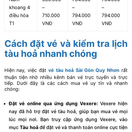
khoang 4
–
–
–
điều hòa
710.000
794.000
794.000
T1
VNĐ
VNĐ
VNĐ
Cách đặt vé và kiểm tra lịch
tàu hoả nhanh chóng
Hiện nay, việc đặt
vé tàu hoả Sài Gòn Quy Nhơn
rất
thuận tiện nhờ nhiều kênh bán vé trực tuyến và trực
tiếp. Dưới đây là các cách mua vé uy tín và nhanh
chóng:
Đặt vé online qua ứng dụng Vexere:
Vexere hiện
nay đã hỗ trợ đặt vé tàu hoả, giúp bạn mua vé mọi
lúc mọi nơi. Bạn truy cập ứng dụng Vexere, vào
mục
Tàu hoả
để đặt vé và thanh toán online cực tiện