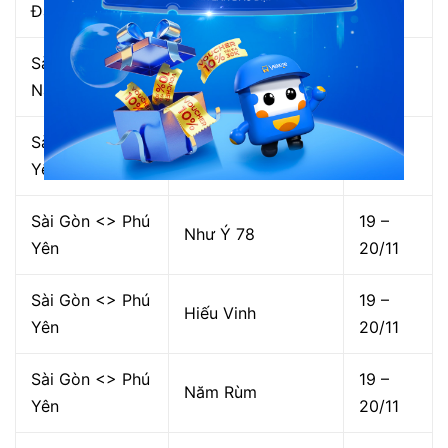
Đà Lạt
20/11
Sài Gòn <> Đà
Cao Nguyên
19 –
Nẵng
Limousine
20/11
Sài Gòn <> Phú
Phương Anh
19 –
Yên
Limousine
20/11
Sài Gòn <> Phú
19 –
Như Ý 78
Yên
20/11
Sài Gòn <> Phú
19 –
Hiếu Vinh
Yên
20/11
Sài Gòn <> Phú
19 –
Năm Rùm
Yên
20/11