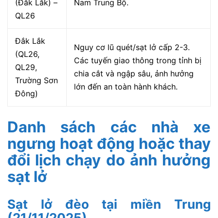
(Đắk Lắk) –
Nam Trung Bộ.
QL26
Đắk Lắk
Nguy cơ lũ quét/sạt lở cấp 2-3.
(QL26,
Các tuyến giao thông trong tỉnh bị
QL29,
chia cắt và ngập sâu, ảnh hưởng
Trường Sơn
lớn đến an toàn hành khách.
Đông)
Danh sách các nhà xe
ngưng hoạt động hoặc thay
đổi lịch chạy do ảnh hưởng
sạt lở
Sạt lở đèo tại miền Trung
(21/11/2025)