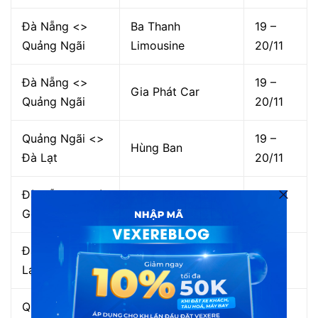
Đà Nẵng <>
Ba Thanh
19 –
Quảng Ngãi
Limousine
20/11
Đà Nẵng <>
19 –
Gia Phát Car
Quảng Ngãi
20/11
Quảng Ngãi <>
19 –
Hùng Ban
Đà Lạt
20/11
Đà Nẵng <> Sài
19 –
Quỳnh Nhật
Gòn
20/11
Đà Nẵng <> Đà
19 –
Hùng Ban
Lạt
20/11
Quảng Ngãi <>
19 –
Xuân Hải