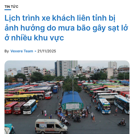
TIN TỨC
Lịch trình xe khách liên tỉnh bị
ảnh hưởng do mưa bão gây sạt lở
ở nhiều khu vực
By
Vexere Team
21/11/2025