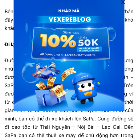
Bên cạnh đó bạn cũng nên mang theo giấy tờ tùy thân
đầy đủ. Để việc thuê chỗ ở và xe máy không gặp khó
khăn.
Đi lại
Đường lên SaPa nhiều đường đèo quanh co. Nhưng
những năm gần đây, SaPa đã nâng cấp chất lượng
đường đi an toàn hơn. Cung đường Thái Nguyên –
SaPa nếu đi bằng xe máy có thể mất 9h đi xe. Trên
đường đi, bạn tha hồ nhìn ngắm những đồi núi hùng vĩ
từ cung đường đèo đẹp mắt. Hoặc để tiết kiệm thời
gian hơn và để dưỡng sức cho chuyến hành trình của
mình, bạn có thể đi xe khách lên SaPa. Cung đường sẽ
đi cao tốc từ Thái Nguyên – Nôị Bài – Lào Cai. Đến
SaPa bạn có thể thuê xe máy để chủ động hơn trong