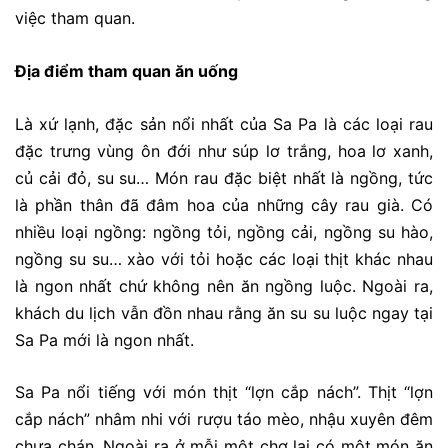
việc tham quan.
Địa điểm tham quan ăn uống
Là xứ lạnh, đặc sản nổi nhất của Sa Pa là các loại rau
đặc trưng vùng ôn đới như súp lơ trắng, hoa lơ xanh,
củ cải đỏ, su su… Món rau đặc biệt nhất là ngồng, tức
là phần thân đã đâm hoa của những cây rau già. Có
nhiều loại ngồng: ngồng tỏi, ngồng cải, ngồng su hào,
ngồng su su… xào với tỏi hoặc các loại thịt khác nhau
là ngon nhất chứ không nên ăn ngồng luộc. Ngoài ra,
khách du lịch vẫn đồn nhau rằng ăn su su luộc ngay tại
Sa Pa mới là ngon nhất.
Sa Pa nổi tiếng với món thịt “lợn cắp nách”. Thịt “lợn
cắp nách” nhâm nhi với rượu táo mèo, nhậu xuyên đêm
chưa chán. Ngoài ra ở mỗi một chợ lại có một món ăn