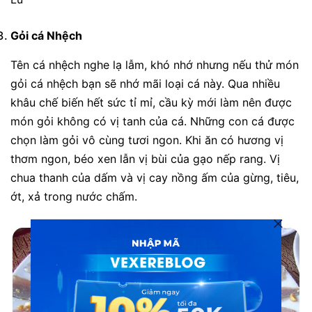
Gỏi cá Nhệch
Tên cá nhệch nghe lạ lẫm, khó nhớ nhưng nếu thử món
gỏi cá nhệch bạn sẽ nhớ mãi loại cá này. Qua nhiều
khâu chế biến hết sức tỉ mỉ, cầu kỳ mới làm nên được
món gỏi không có vị tanh của cá. Những con cá được
chọn làm gỏi vô cùng tươi ngon. Khi ăn có hương vị
thơm ngon, béo xen lẫn vị bùi của gạo nếp rang. Vị
chua thanh của dấm và vị cay nồng ấm của gừng, tiêu,
ớt, xả trong nước chấm.