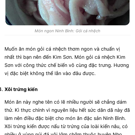
Món ngon Ninh Bình: Gỏi cá nhệch
Muốn ăn món gỏi cá nhệch thơm ngon và chuẩn vị
nhất thì bạn nên đến Kim Sơn. Món gỏi cá nhệch Kim
Sơn với công thức chế biến vô cùng đặc trưng. Hương
vị đặc biệt không thể lẫn vào đâu được.
Xôi trứng kiến
Món ăn này nghe tên có lẽ nhiều người sẽ chẳng dám
thử. Kì thực chính vì nguyên liệu hết sức dân dã này đã
làm nên điều đặc biệt cho món ăn đặc sản Ninh Bình.
Xôi trứng kiến được nấu từ trứng của loài kiến nâu, có
nhiều ở vùng núi đá vôi lởm chởm thuộc huyện Nho