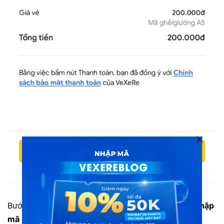
Chọn thanh toán tại ví ShopeePay
Bước 5: Nhập mã ưu đãi bạn muốn sử dụng
tại ô
Nhập
mã Coupon.
Sau đó chọn “Lưu”.