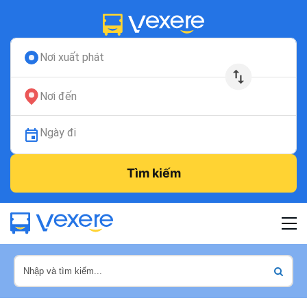
Nơi xuất phát
Nơi đến
Ngày đi
Tìm kiếm