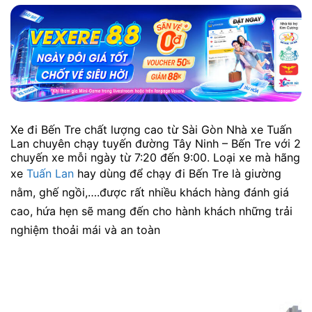
Xe đi Bến Tre chất lượng cao từ Sài Gòn Nhà xe Tuấn
Lan chuyên chạy tuyến đường Tây Ninh – Bến Tre với 2
chuyến xe mỗi ngày từ 7:20 đến 9:00. Loại xe mà hãng
xe
Tuấn Lan
hay dùng để chạy đi Bến Tre là giường
nằm, ghế ngồi,….
được rất nhiều khách hàng đánh giá
cao, hứa hẹn sẽ mang đến cho hành khách những trải
nghiệm thoải mái và an toàn