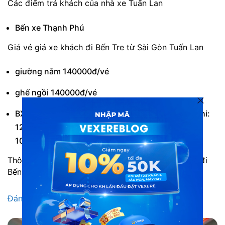
Các điểm trả khách của nhà xe Tuấn Lan
Bến xe Thạnh Phú
Giá vé giá xe khách đi Bến Tre từ Sài Gòn Tuấn Lan
giường nằm 140000đ/vé
ghế ngồi 140000đ/vé
BX Thạnh Phú <> Đức Hòa: 110k, Cầu vượt Củ Chi:
120k Đức Hòa, Cầu vượt Củ Chi <> BX Tây Ninh:
100k
Thông tin liên hệ, đặt mua vé xe khách từ Sài Gòn đi
Bến Tre Tuấn
1900 888684
Đánh giá nhà xe Tuấn Lan từ khách hàng