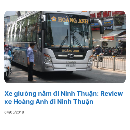
Xe giường nằm đi Ninh Thuận: Review
xe Hoàng Anh đi Ninh Thuận
04/05/2018