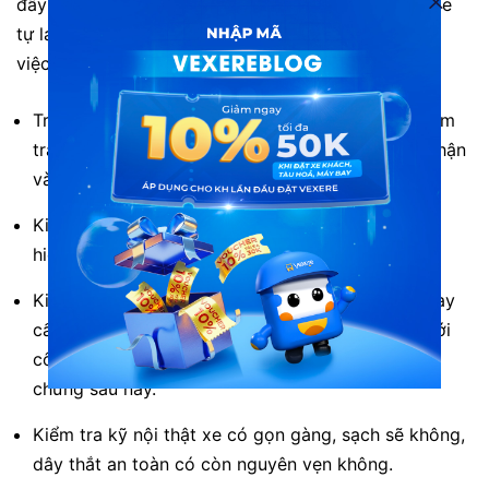
đây là công đoạn quan trọng trong quá trình thuê xe
tự lái. Bạn nên bỏ chút thời gian để kiểm tra kỹ các
việc sau:
Trước khi ký hợp đồng thuê xe tự lái, bạn nhớ kiểm
tra kỹ các thông tin về quy định, thời gian giao nhận
và trả xe.
Kiểm tra kỹ thông tin và thời hạn đăng kiểm, bảo
hiểm xe ô tô.
Kiểm tra kỹ ngoại hình xe, xem có bị trầy xước hay
cấn móp chỗ nào không. Nếu có hãy báo ngay với
công ty cho thuê xe hoặc chụp lại để làm bằng
chứng sau này.
Kiểm tra kỹ nội thật xe có gọn gàng, sạch sẽ không,
dây thắt an toàn có còn nguyên vẹn không.