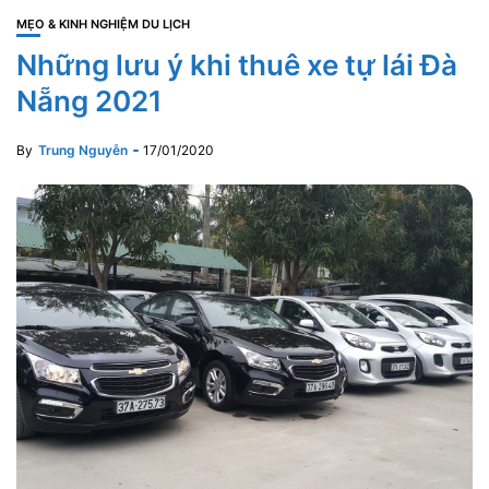
MẸO & KINH NGHIỆM DU LỊCH
Những lưu ý khi thuê xe tự lái Đà
Nẵng 2021
By
Trung Nguyễn
17/01/2020