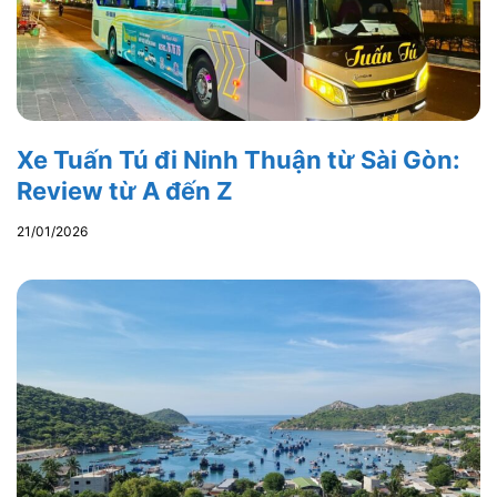
Xe Tuấn Tú đi Ninh Thuận từ Sài Gòn:
Review từ A đến Z
21/01/2026