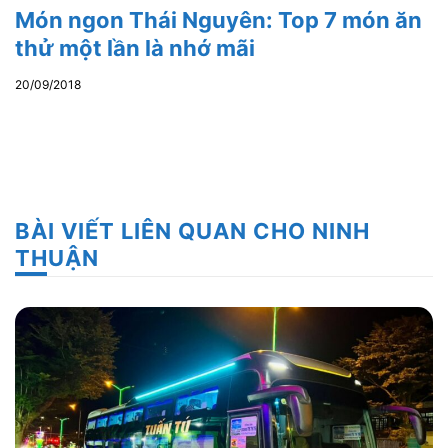
Món ngon Thái Nguyên: Top 7 món ăn
thử một lần là nhớ mãi
20/09/2018
BÀI VIẾT LIÊN QUAN CHO NINH
THUẬN