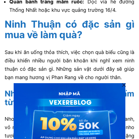
Quán bánh tráng mắm ruốc:
Dọc vỉa hè đường
Thống Nhất hoặc khu vực quảng trường 16/4.
Ninh Thuận có đặc sản gì
mua về làm quà?
Sau khi ăn uống thỏa thích, việc chọn quà biếu cũng là
điều khiến nhiều người băn khoăn khi nghĩ xem ninh
thuận có đặc sản gì. Những sản vật dưới đây sẽ giúp
bạn mang hương vị Phan Rang về cho người thân.
Nho Ninh Thuận & Các sản phẩm
từ nho
Nho là biểu tượng của vùng đất này với vị ngọt thanh,
vỏ mỏng và rất mọng nước. Bạn có thể chọn mua nho
tươi, mật nho hoặc rượu nho nguyên chất làm quà tặng