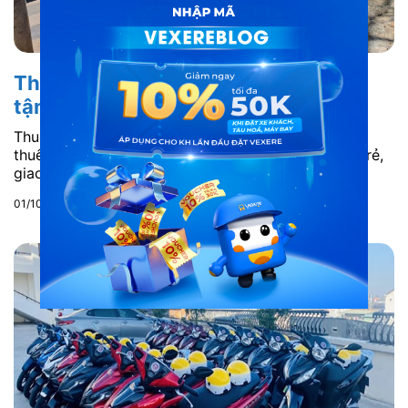
Thuê xe máy Vũng Tàu – Giá rẻ, giao
tận nơi, không cần cọc
Thuê xe máy Vũng Tàu - Xem chi tiết các điểm cho
thuê xe máy nội thành Vũng Tàu theo giờ 24/7, giá rẻ,
giao tận nơi. Đăng ký thuê ngay!
01/10/2025