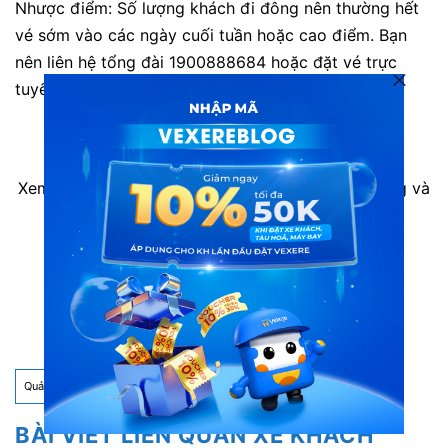
Nhược điểm: Số lượng khách đi đông nên thường hết
vé sớm vào các ngày cuối tuần hoặc cao điểm. Bạn
nên liên hệ tổng đài 1900888684 hoặc đặt vé trực
tuyến trước để tránh hết vé.
Xem thêm thông tin các hãng xe cùng tuyến đường và
đặt vé với giá thấp nhất tại VeXeRe.com
Vé xe khách đi Quảng Bình từ Hà Nội
Vé xe khách từ Quảng Bình đi Hà Nội
Quảng Bình
BÀI VIẾT LIÊN QUAN XE KHÁCH