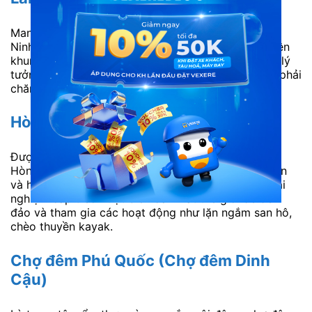
Mang đậm nét văn hóa địa phương, làng chài Hàm
Ninh nổi tiếng với cầu cảng dài vươn ra biển, tạo nên
khung cảnh bình yên và thơ mộng. Đây cũng là nơi lý
tưởng để thưởng thức hải sản tươi sống với giá cả phải
chăng.
Hòn Thơm
Được mệnh danh là “viên ngọc quý” của Phú Quốc,
Hòn Thơm sở hữu bãi biển trong xanh, cát trắng mịn
và hệ sinh thái biển phong phú. Du khách có thể trải
nghiệm cáp treo vượt biển dài nhất thế giới để đến
đảo và tham gia các hoạt động như lặn ngắm san hô,
chèo thuyền kayak.
Chợ đêm Phú Quốc (Chợ đêm Dinh
Cậu)