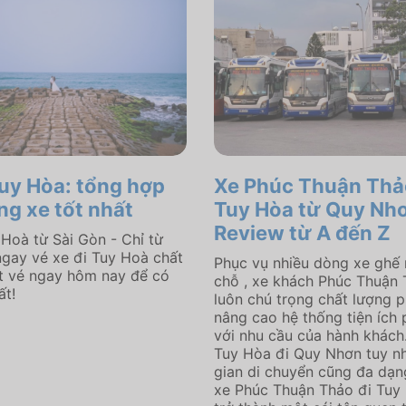
Tuy Hòa: tổng hợp
Xe Phúc Thuận Thả
ng xe tốt nhất
Tuy Hòa từ Quy Nh
Review từ A đến Z
 Hoà từ Sài Gòn - Chỉ từ
gay vé xe đi Tuy Hoà chất
Phục vụ nhiều dòng xe ghế 
t vé ngay hôm nay để có
chỗ , xe khách Phúc Thuận
ất!
luôn chú trọng chất lượng p
nâng cao hệ thống tiện ích
với nhu cầu của hành khách.
Tuy Hòa đi Quy Nhơn tuy nhi
gian di chuyển cũng đa dạn
xe Phúc Thuận Thảo đi Tuy