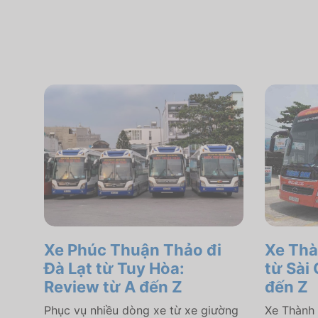
Xe Phúc Thuận Thảo đi
Xe Thà
Đà Lạt từ Tuy Hòa:
từ Sài
Review từ A đến Z
đến Z
Phục vụ nhiều dòng xe từ xe giường
Xe Thành 