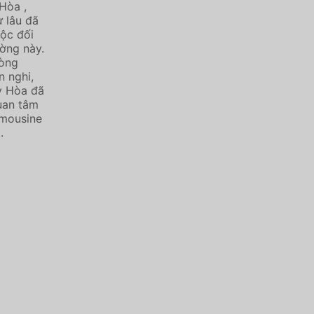
Hòa ,
 lâu đã
uộc đối
ờng này.
hòng
n nghi,
y Hòa đã
uan tâm
imousine
.