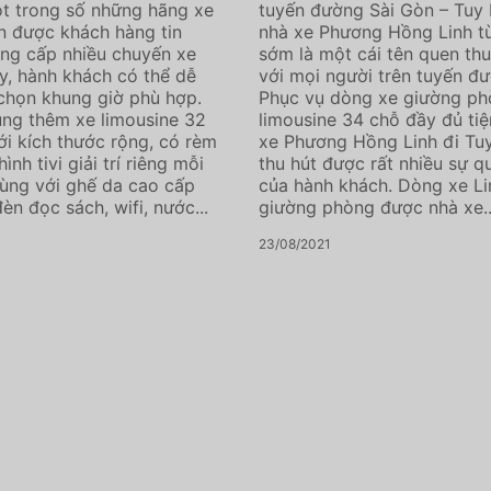
t trong số những hãng xe
tuyến đường Sài Gòn – Tuy 
n được khách hàng tin
nhà xe Phương Hồng Linh từ
ng cấp nhiều chuyến xe
sớm là một cái tên quen th
y, hành khách có thể dễ
với mọi người trên tuyến đư
chọn khung giờ phù hợp.
Phục vụ dòng xe giường p
ng thêm xe limousine 32
limousine 34 chỗ đầy đủ tiệ
ới kích thước rộng, có rèm
xe Phương Hồng Linh đi Tu
ình tivi giải trí riêng mỗi
thu hút được rất nhiều sự q
ùng với ghế da cao cấp
của hành khách. Dòng xe L
đèn đọc sách, wifi, nước...
giường phòng được nhà xe..
23/08/2021