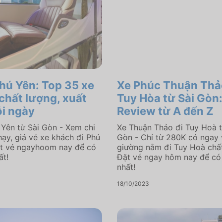
Phú Yên: Top 35 xe
Xe Phúc Thuận Thả
 chất lượng, xuất
Tuy Hòa từ Sài Gòn
i ngày
Review từ A đến Z
 Yên từ Sài Gòn - Xem chi
Xe Thuận Thảo đi Tuy Hoà t
chạy, giá vé xe khách đi Phú
Gòn - Chỉ từ 280K có ngay 
ặt vé ngayhoom nay để có
giường nằm đi Tuy Hoà chất
ất!
Đặt vé ngay hôm nay để có 
nhất!
18/10/2023