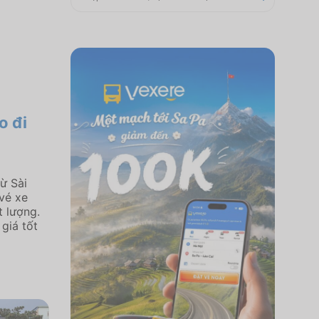
o đi
:
ừ Sài
vé xe
 lượng.
giá tốt