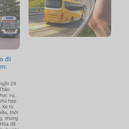
o đi
ơn:
ngồi 29
 Thảo
hục vụ,
 phù hợp
 Xe từ
ều, thời
g, nhưng
 Hòa đã