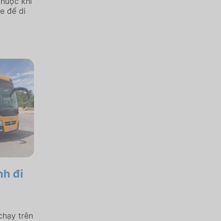
thuộc khi
e để di
h đi
:
chạy trên