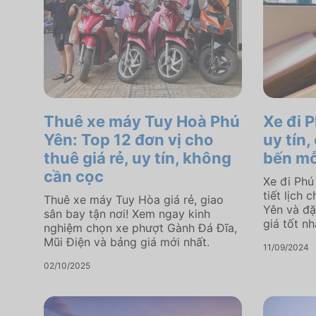
Thuê xe máy Tuy Hoà Phú
Xe đi 
Yên: Top 12 đơn vị cho
uy tín,
thuê giá rẻ, uy tín, không
bến mỗ
cần cọc
Xe đi Phú
tiết lịch 
Thuê xe máy Tuy Hòa giá rẻ, giao
Yên và đ
sân bay tận nơi! Xem ngay kinh
giá tốt nh
nghiệm chọn xe phượt Gành Đá Đĩa,
Mũi Điện và bảng giá mới nhất.
11/09/2024
02/10/2025