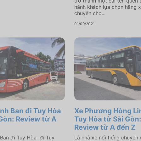
trở thành một cái tên quen 
hành khách lựa chọn hãng x
chuyển cho...
01/09/2021
nh Ban đi Tuy Hòa
Xe Phương Hồng Lin
 Gòn: Review từ A
Tuy Hòa từ Sài Gòn
Review từ A đến Z
Ban đi Tuy Hòa đi Tuy
Là nhà xe nổi tiếng chuyên 