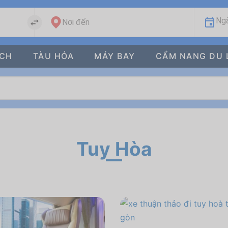
Ngà
Nơi đến
ÁCH
TÀU HỎA
MÁY BAY
CẨM NANG DU 
Tuy Hòa