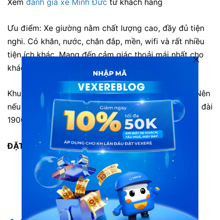
Xem
đánh giá xe Minh Đức
từ khách hàng
Ưu điểm: Xe giường nằm chất lượng cao, đầy đủ tiện
nghi. Có khăn, nước, chăn đắp, mền, wifi và rất nhiều
tiện ích khác. Mang đến cảm giác thoải mái nhất cho
khách hàng.
Khuyết điểm: Mỗi ngày chỉ có 1 chuyến xe đi Huế. Nên
nếu muốn đặt được vé ở vị trí tốt, bạn cần gọi tổng đài
1900888684 đặt vé trước.
ĐẶT NGAY:
Vé xe Minh Đức đi Huế từ Sài Gòn
Vé xe Minh Đức từ Huế về Sài Gòn