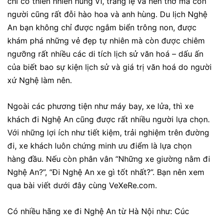
chỉ có thiên nhiên hùng vĩ, tráng lệ và nên thơ mà con
người cũng rất đỗi hào hoa và anh hùng. Du lịch Nghệ
An bạn không chỉ được ngắm biển trông non, được
khám phá những vẻ đẹp tự nhiên mà còn được chiêm
ngưỡng rất nhiều các di tích lịch sử văn hoá – dấu ấn
của biết bao sự kiện lịch sử và giá trị văn hoá do người
xứ Nghệ làm nên.
Ngoài các phương tiện như máy bay, xe lửa, thì xe
khách đi Nghệ An cũng được rất nhiều người lựa chọn.
Với những lợi ích như tiết kiệm, trải nghiệm trên đường
đi, xe khách luôn chứng minh ưu điểm là lựa chọn
hàng đầu. Nếu còn phân vân “Những xe giường nằm đi
Nghệ An?”, “Đi Nghệ An xe gì tốt nhất?”. Bạn nên xem
qua bài viết dưới đây cùng VeXeRe.com.
Có nhiều hãng xe đi Nghệ An từ Hà Nội như: Cúc