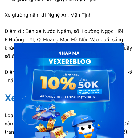
Xe giường nằm đi Nghệ An: Mận Tịnh
Điểm đi: Bến xe Nước Ngầm, số 1 đường Ngọc Hồi,
P.Hoàng Liệt, Q. Hoàng Mai, Hà Nội. Vào buổi sáng,
khách hàng liên hệ quầy vé số 12, buổi tối liên hệ quầy
số 6.
Điểm đến: Khu 32; Đường 36; Thị xã Hoàng Mai; Thị xã
Thái Hòa; văn phòng Quỳ Hợp.
Xe Cúc Mừng
đi Nghệ An:
Loại xe giường nằm đi Nghệ An 46 chỗ. Xe giường
nằm chất lượng cao, tiện nghi và nội thất hiện đại. Có
trang bị hệ thống toilet trên xe tạo sự thoải mái nhất