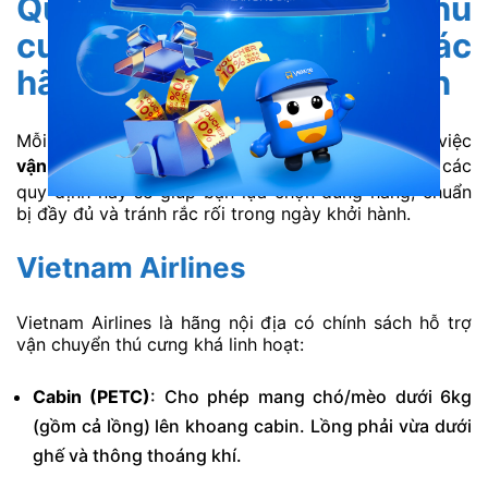
Quy định vận chuyển thú
cưng bằng máy bay của các
hãng hàng không phổ biến
Mỗi hãng hàng không đều có chính sách riêng về việc
vận chuyển thú cưng bằng máy bay
. Việc nắm rõ các
quy định này sẽ giúp bạn lựa chọn đúng hãng, chuẩn
bị đầy đủ và tránh rắc rối trong ngày khởi hành.
Vietnam Airlines
Vietnam Airlines là hãng nội địa có chính sách hỗ trợ
vận chuyển thú cưng khá linh hoạt:
Cabin (PETC)
: Cho phép mang chó/mèo dưới 6kg
(gồm cả lồng) lên khoang cabin. Lồng phải vừa dưới
ghế và thông thoáng khí.