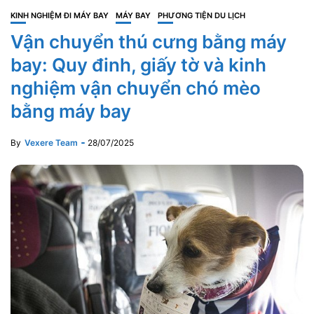
KINH NGHIỆM ĐI MÁY BAY
MÁY BAY
PHƯƠNG TIỆN DU LỊCH
Vận chuyển thú cưng bằng máy
bay: Quy đinh, giấy tờ và kinh
nghiệm vận chuyển chó mèo
bằng máy bay
By
Vexere Team
28/07/2025