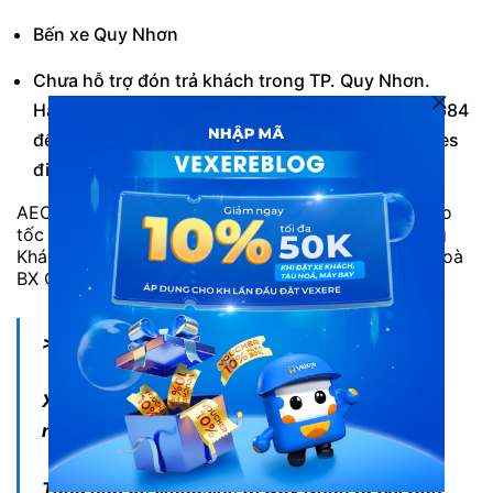
Bến xe Quy Nhơn
Chưa hỗ trợ đón trả khách trong TP. Quy Nhơn.
Hành khác vui lòng liên hệ về tổng đài 1900 888684
để được tư vấn và hỗ trợ đặt vé xe An Phú Buslines
đi Quy Nhơn.
AEON Mall Tân Phú Điện Biên Phủ Xa Lộ Hà Nội Cao
tốc Hồ Chí Minh – Long Thành – Giầu Giây TX Long
Khánh QL1A TP. Cam Ranh TP. Nha Trang TP. Tuy Hoà
BX Quy Nhơn
>>> XEM THÊM:
Xe đi Quy Nhơn từ Sài Gòn: Tư vấn chọn xe và
những lưu ý cần biết
Tổng hợp Xe limousine đi Quy Nhơn từ Sài Gòn