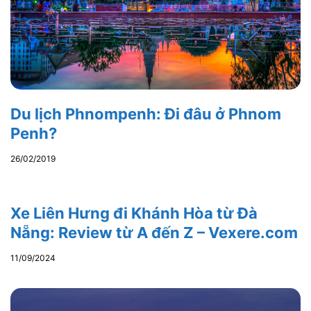
Du lịch Phnompenh: Đi đâu ở Phnom
Penh?
26/02/2019
Xe Liên Hưng đi Khánh Hòa từ Đà
Nẵng: Review từ A đến Z – Vexere.com
11/09/2024