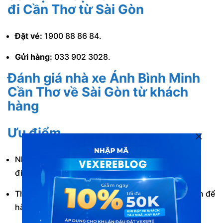
đi Cần Thơ từ Sài Gòn
Đặt vé:
1900 88 86 84.
Gửi hàng:
033 902 3028.
Đánh giá nhà xe Ánh Bình Minh
Cần Thơ về Sài Gòn từ khách
hàng
Ưu điểm
Nhà xe có hỗ trợ đón/trả khách linh hoạt tại các
điểm dọc đường xe chạy.
Thời gian xuất bến cố định hàng ngày. Thuận tiện để
hành khách sắp xếp thời gian.