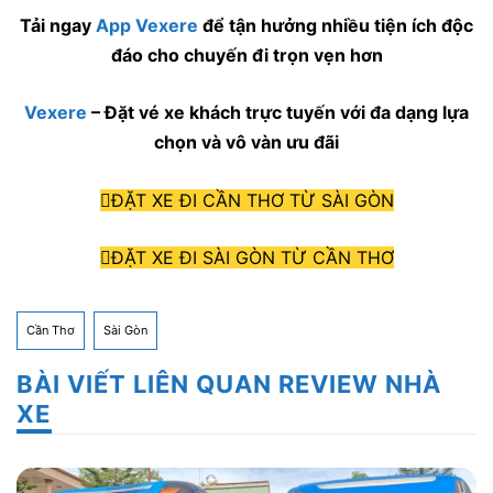
Tải ngay
App Vexere
để tận hưởng nhiều tiện ích độc
đáo cho chuyến đi trọn vẹn hơn
Vexere
– Đặt vé xe khách trực tuyến với đa dạng lựa
chọn và vô vàn ưu đãi
ĐẶT XE ĐI CẦN THƠ TỪ SÀI GÒN
ĐẶT XE ĐI SÀI GÒN TỪ CẦN THƠ
Cần Thơ
Sài Gòn
BÀI VIẾT LIÊN QUAN REVIEW NHÀ
XE