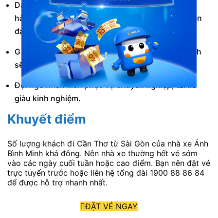
Dàn xe được bảo trì thường xuyên, động cơ vận
hành êm ái. Trên xe được trang bị các nội thất hiện
đại nhất.
Giường nằm rộng rãi, thoải mái, được vệ sinh sạch
sẽ sau mỗi chuyến đi.
Đội ngũ nhân viên phục vụ chuyên nghiệp, tài xế
giàu kinh nghiệm.
Khuyết điểm
Số lượng khách đi Cần Thơ từ Sài Gòn của nhà xe Ánh
Bình Minh khá đông. Nên nhà xe thường hết vé sớm
vào các ngày cuối tuần hoặc cao điểm. Bạn nên đặt vé
trực tuyến trước hoặc liên hệ tổng đài 1900 88 86 84
để được hỗ trợ nhanh nhất.
ĐẶT VÉ NGAY