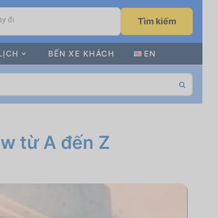
y đi
Tìm kiếm
LỊCH
BẾN XE KHÁCH
EN
ew từ A đến Z