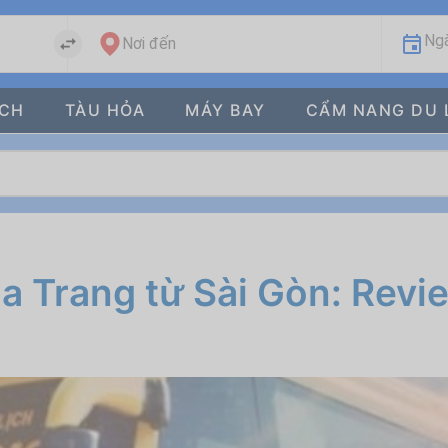
Ngà
Nơi đến
ÁCH
TÀU HỎA
MÁY BAY
CẨM NANG DU 
a Trang từ Sài Gòn: Revi