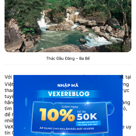
Thác Đầu Đằng – Ba Bể
Với trang web
VeXeRe.com
, hệ thống vé xe lớn nhất tại
Việt Nam. Bạn có thể đặt vé nhanh chóng bằng những
thao tác đơn giản. Bên cạnh việc hỗ trợ đặt vé xe trực
tuyến, VeXeRe còn cung cấp đầy đủ thông tin các
hãng xe. Dù bạn ở bất kỳ nơi nào cũng có thể dễ dàng
tìm được chuyến xe mong muốn. Chưa dừng lại ở đó,
để hỗ trợ khách hàng tốt nhất, VeXeRe.com luôn có
nhiều chương trình khuyến mãi hấp dẫn. Dưới đây
VeXeRe.com tổng hợp thông tin chi tiết các hãng xe uy
tín Cao Bằng đi Ba Bể.