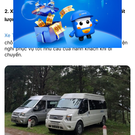
2. Xe Cao Bằng đi Ba Bể: tổng hợp các hãng xe chất
lượng
Xe Tú An Cao Bằng đi Ba Bể
với loại xe ghế ngồi 16
chỗ. Được cải tiến với dàn nội thất hiện đại, nhiều tiện
nghi phục vụ tốt nhu cầu của hành khách khi di
chuyển.