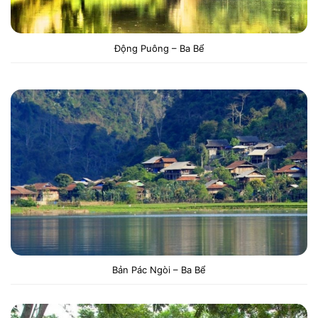
Động Puông – Ba Bể
Bản Pác Ngòi – Ba Bể