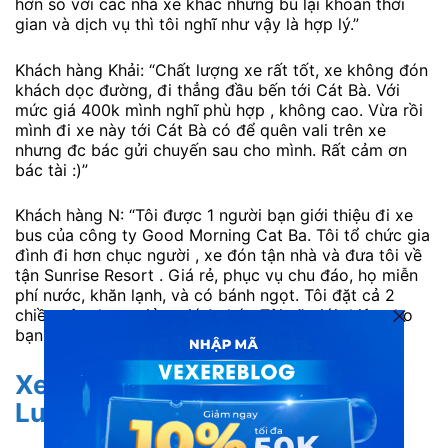
hơn so với các nhà xe khác nhưng bù lại khoản thời
gian và dịch vụ thì tôi nghĩ như vậy là hợp lý.”
Khách hàng Khải: “Chất lượng xe rất tốt, xe không đón
khách dọc đường, đi thẳng đầu bến tới Cát Bà. Với
mức giá 400k mình nghĩ phù hợp , không cao. Vừa rồi
mình đi xe này tới Cát Bà có để quên vali trên xe
nhưng đc bác gửi chuyến sau cho mình. Rất cảm ơn
bác tài :)”
Khách hàng N: “Tôi được 1 người bạn giới thiệu đi xe
bus của công ty Good Morning Cat Ba. Tôi tổ chức gia
đình đi hơn chục người , xe đón tận nhà và đưa tôi về
tận Sunrise Resort . Giá rẻ, phục vụ chu đáo, họ miễn
phí nước, khăn lạnh, và có bánh ngọt. Tôi đặt cả 2
chiều nên được giảm giá 1 chút. Tôi sẽ giới thiệu cho
bạn bè. Cảm ơn công ty.”
Xe Mạnh Kiên Limousine đi Pù
Luông