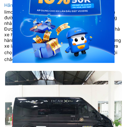
Hãng xe Mạnh Kiên Limousine
phục vụ dòng xe
limousine 9 chỗ. Chuyên chở hành khách trên tuyến
đường từ Hà Nội đi Pù Luông. Là một trong ít những
nhà xe được nhiều hành khách tin tưởng lựa chọn.
Được trang bị dàn xe limousine cao cấp, đời mới. Nhà
xe hướng tới sự trải nghiệm an toàn, thoải mái của
hành khách nên chú trọng chăm chút cả về chất lượng
xe lẫn đội ngũ nhân viên phục vụ chuyên nghiệp. Lựa
chọn
xe Mạnh Kiên Limousine đi Pù Luông
từ Hà Nội
chắc chắn sẽ không làm bạn thất vọng.