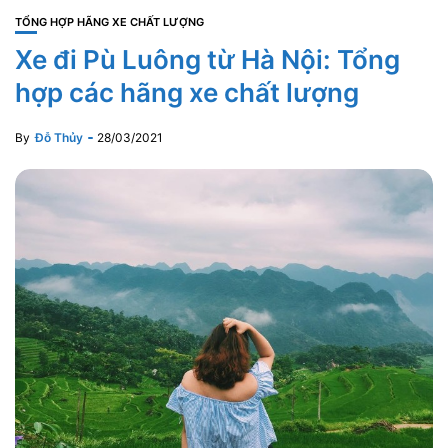
TỔNG HỢP HÃNG XE CHẤT LƯỢNG
Xe đi Pù Luông từ Hà Nội: Tổng
hợp các hãng xe chất lượng
By
Đỗ Thủy
28/03/2021